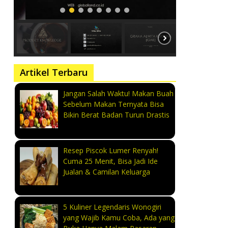
Artikel Terbaru
Jangan Salah Waktu! Makan Buah
Sebelum Makan Ternyata Bisa
Bikin Berat Badan Turun Drastis
Resep Piscok Lumer Renyah!
Cuma 25 Menit, Bisa Jadi Ide
Jualan & Camilan Keluarga
5 Kuliner Legendaris Wonogiri
yang Wajib Kamu Coba, Ada yang