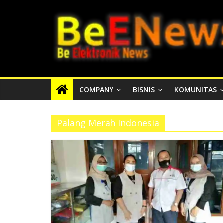
Skip
BEENEWS.ID
to
content
Media
Informasi
Lokal,
Nasional
COMPANY
BISNIS
KOMUNITAS
dan
Internasional
Palang Merah Indonesia