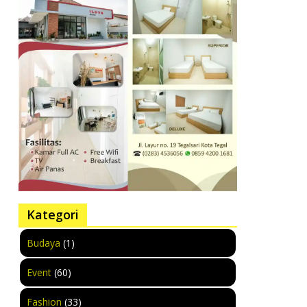
Kategori
Budaya
(1)
Event
(60)
Fashion
(33)