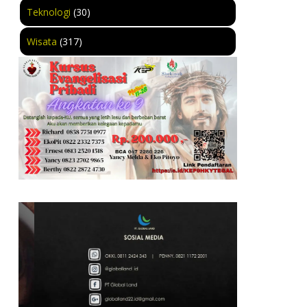
Teknologi
(30)
Wisata
(317)