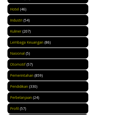
Hotel
(46)
Industri
(54)
Kuliner
(207)
Lembaga Keuangan
(86)
Nasional
(5)
Otomotif
(57)
Pemerintahan
(859)
Pendidikan
(330)
Perbelanjaan
(24)
Profil
(57)