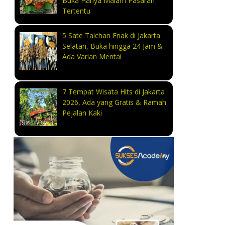
Buka Hanya Malam Pasaran
Tertentu
5 Sate Taichan Enak di Jakarta
Selatan, Buka hingga 24 Jam &
Ada Varian Mentai
7 Tempat Wisata Hits di Jakarta
2026, Ada yang Gratis & Ramah
Pejalan Kaki