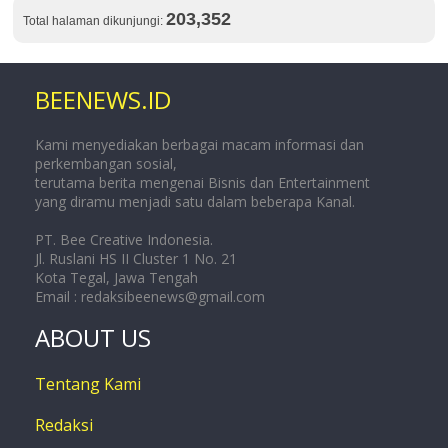
203,352
Total halaman dikunjungi:
BEENEWS.ID
Kami menyediakan berbagai macam informasi dan
perkembangan sosial,
terutama berita mengenai Bisnis dan Entertainment
yang diramu menjadi satu dalam beberapa Kanal.
PT. Bee Creative Indonesia.
Jl. Ruslani HS II Cluster 1 No. 21
Kota Tegal, Jawa Tengah
Email :
redaksibeenews@gmail.com
ABOUT US
Tentang Kami
Redaksi