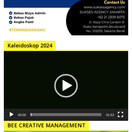
Kaleidoskop 2024
Pemutar
Video
00:00
01:53
BEE CREATIVE MANAGEMENT