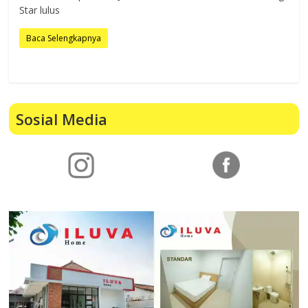
Star lulus
Baca Selengkapnya
Sosial Media