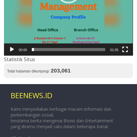
00:00
01:05
Statistik Situs
203,061
Total halaman dikunjungi:
BEENEWS.ID
Kami menyediakan berbagai macam informasi dan
perkembangan sosial,
terutama berita mengenai Bisnis dan Entertainment
yang diramu menjadi satu dalam beberapa Kanal.