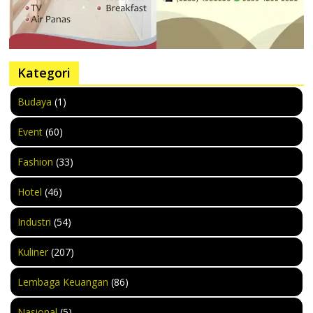
Kategori
Budaya
(1)
Event
(60)
Fashion
(33)
Hotel
(46)
Industri
(54)
Kuliner
(207)
Lembaga Keuangan
(86)
Nasional
(5)