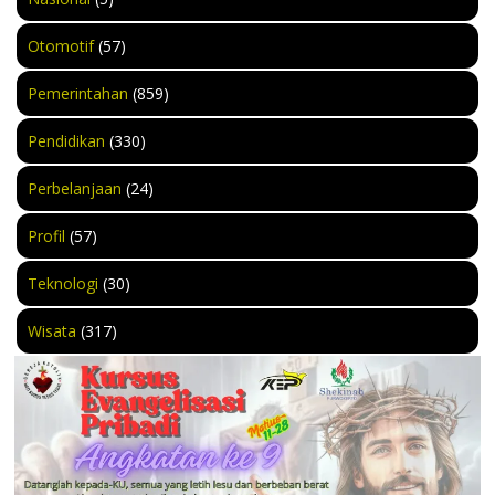
Otomotif
(57)
Pemerintahan
(859)
Pendidikan
(330)
Perbelanjaan
(24)
Profil
(57)
Teknologi
(30)
Wisata
(317)