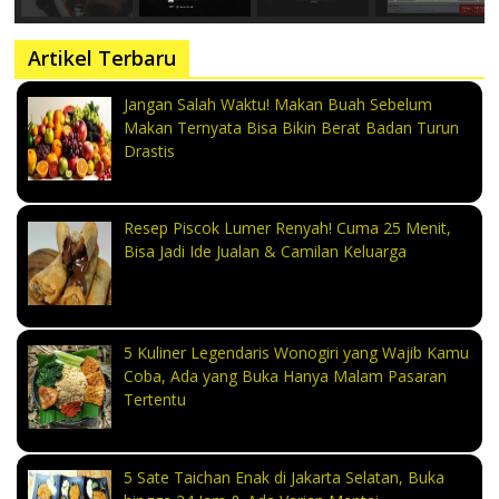
Artikel Terbaru
Jangan Salah Waktu! Makan Buah Sebelum
Makan Ternyata Bisa Bikin Berat Badan Turun
Drastis
Resep Piscok Lumer Renyah! Cuma 25 Menit,
Bisa Jadi Ide Jualan & Camilan Keluarga
5 Kuliner Legendaris Wonogiri yang Wajib Kamu
Coba, Ada yang Buka Hanya Malam Pasaran
Tertentu
5 Sate Taichan Enak di Jakarta Selatan, Buka