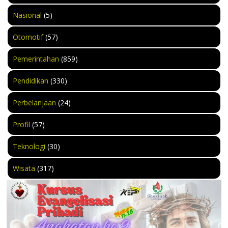
Nasional
(5)
Otomotif
(57)
Pemerintahan
(859)
Pendidikan
(330)
Perbelanjaan
(24)
Profil
(57)
Teknologi
(30)
Wisata
(317)