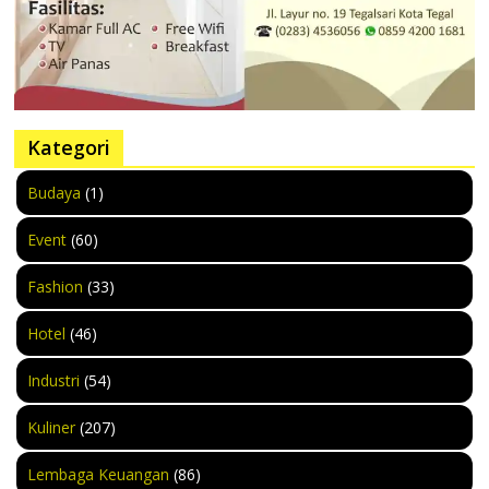
Kategori
Budaya
(1)
Event
(60)
Fashion
(33)
Hotel
(46)
Industri
(54)
Kuliner
(207)
Lembaga Keuangan
(86)