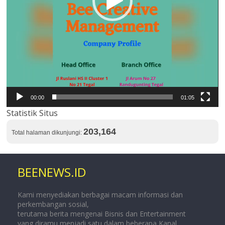
00:00
01:05
Statistik Situs
203,164
Total halaman dikunjungi:
BEENEWS.ID
Kami menyediakan berbagai macam informasi dan
perkembangan sosial,
terutama berita mengenai Bisnis dan Entertainment
yang diramu menjadi satu dalam beberapa Kanal.