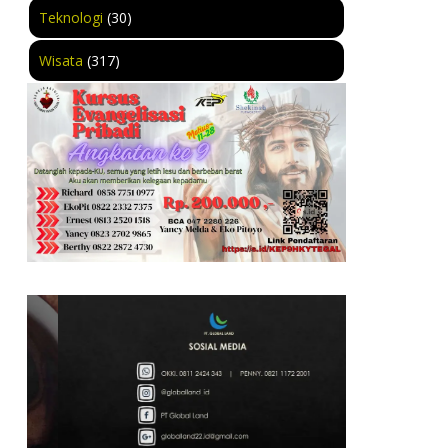
Teknologi
(30)
Wisata
(317)