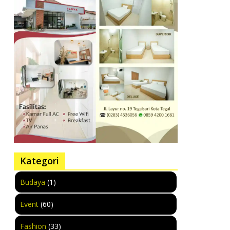
Kategori
Budaya
(1)
Event
(60)
Fashion
(33)