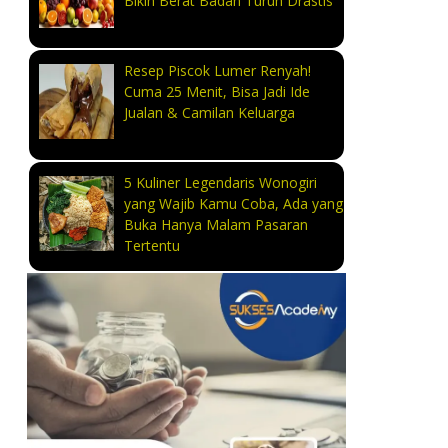
Bikin Berat Badan Turun Drastis
Resep Piscok Lumer Renyah!
Cuma 25 Menit, Bisa Jadi Ide
Jualan & Camilan Keluarga
5 Kuliner Legendaris Wonogiri
yang Wajib Kamu Coba, Ada yang
Buka Hanya Malam Pasaran
Tertentu