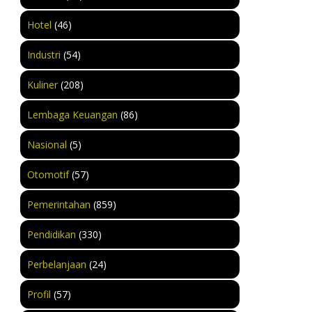
Hotel
(46)
Industri
(54)
Kuliner
(208)
Lembaga Keuangan
(86)
Nasional
(5)
Otomotif
(57)
Pemerintahan
(859)
Pendidikan
(330)
Perbelanjaan
(24)
Profil
(57)