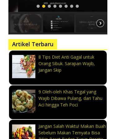
Artikel Terbaru
8 Tips Diet Anti Gagal untuk
Orang Sibuk. Sarapan Wajib,
Jangan Skip
9 Oleh-oleh Khas Tegal yang
Wajib Dibawa Pulang, dari Tahu
Aci hingga Teh Poci
Jangan Salah Waktu! Makan Buah
Sebelum Makan Ternyata Bisa