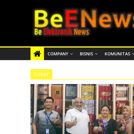
Skip
BEENEWS.ID
to
content
Media
Informasi
Lokal,
Nasional
COMPANY
BISNIS
KOMUNITAS
dan
Internasional
Loker