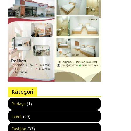
Kategori
Budaya
(1)
Event
(60)
Fashion
(33)