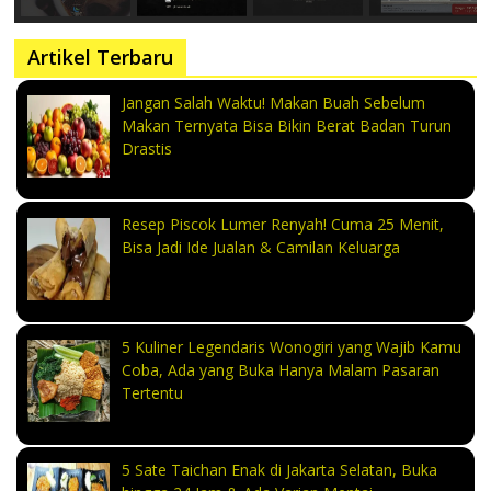
Artikel Terbaru
Jangan Salah Waktu! Makan Buah Sebelum
Makan Ternyata Bisa Bikin Berat Badan Turun
Drastis
Resep Piscok Lumer Renyah! Cuma 25 Menit,
Bisa Jadi Ide Jualan & Camilan Keluarga
5 Kuliner Legendaris Wonogiri yang Wajib Kamu
Coba, Ada yang Buka Hanya Malam Pasaran
Tertentu
5 Sate Taichan Enak di Jakarta Selatan, Buka