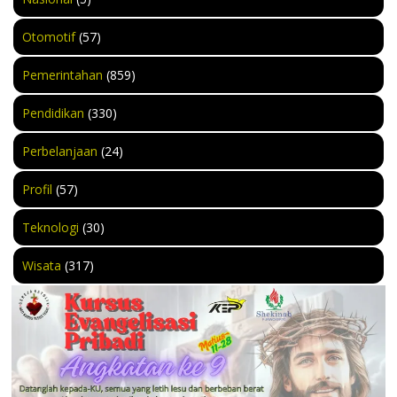
Otomotif
(57)
Pemerintahan
(859)
Pendidikan
(330)
Perbelanjaan
(24)
Profil
(57)
Teknologi
(30)
Wisata
(317)