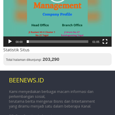
00:00
01:05
Statistik Situs
203,290
Total halaman dikunjungi:
BEENEWS.ID
Kami menyediakan berbagai macam informasi dan
perkembangan sosial,
terutama berita mengenai Bisnis dan Entertainment
yang diramu menjadi satu dalam beberapa Kanal.