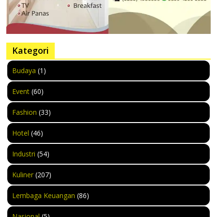
Kategori
Budaya
(1)
Event
(60)
Fashion
(33)
Hotel
(46)
Industri
(54)
Kuliner
(207)
Lembaga Keuangan
(86)
Nasional
(5)