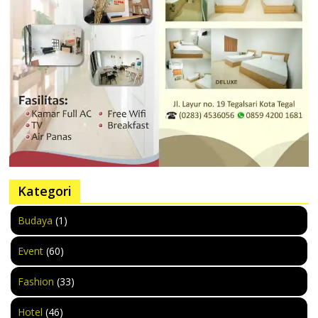
Kategori
Budaya
(1)
Event
(60)
Fashion
(33)
Hotel
(46)