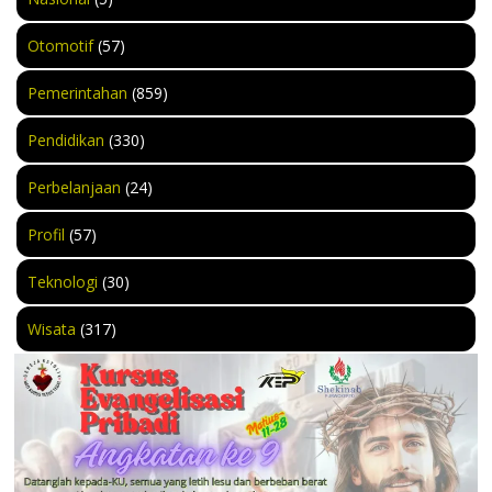
Otomotif
(57)
Pemerintahan
(859)
Pendidikan
(330)
Perbelanjaan
(24)
Profil
(57)
Teknologi
(30)
Wisata
(317)