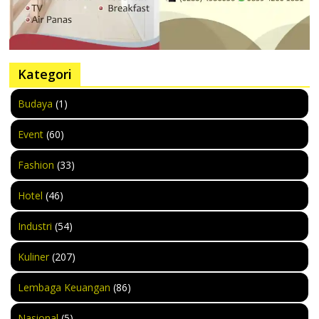
Kategori
Budaya
(1)
Event
(60)
Fashion
(33)
Hotel
(46)
Industri
(54)
Kuliner
(207)
Lembaga Keuangan
(86)
Nasional
(5)