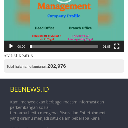
00:00
01:05
Statistik Situs
202,976
Total halaman dikunjungi:
BEENEWS.ID
Kami menyediakan berbagai macam informasi dan
perkembangan sosial,
terutama berita mengenai Bisnis dan Entertainment
yang diramu menjadi satu dalam beberapa Kanal.