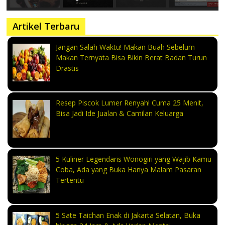
Artikel Terbaru
Jangan Salah Waktu! Makan Buah Sebelum
Makan Ternyata Bisa Bikin Berat Badan Turun
Drastis
Resep Piscok Lumer Renyah! Cuma 25 Menit,
Bisa Jadi Ide Jualan & Camilan Keluarga
5 Kuliner Legendaris Wonogiri yang Wajib Kamu
Coba, Ada yang Buka Hanya Malam Pasaran
Tertentu
5 Sate Taichan Enak di Jakarta Selatan, Buka