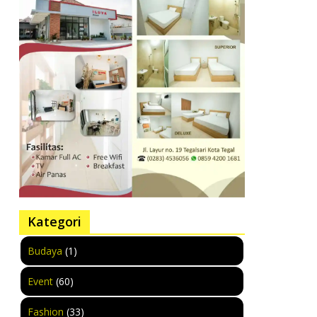
Kategori
Budaya
(1)
Event
(60)
Fashion
(33)