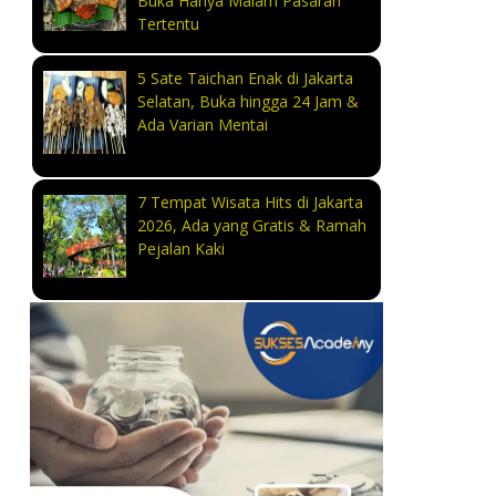
Buka Hanya Malam Pasaran
Tertentu
5 Sate Taichan Enak di Jakarta
Selatan, Buka hingga 24 Jam &
Ada Varian Mentai
7 Tempat Wisata Hits di Jakarta
2026, Ada yang Gratis & Ramah
Pejalan Kaki