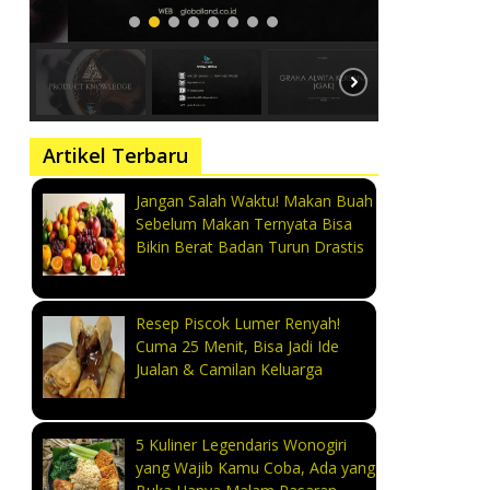
Artikel Terbaru
Jangan Salah Waktu! Makan Buah
Sebelum Makan Ternyata Bisa
Bikin Berat Badan Turun Drastis
Resep Piscok Lumer Renyah!
Cuma 25 Menit, Bisa Jadi Ide
Jualan & Camilan Keluarga
5 Kuliner Legendaris Wonogiri
yang Wajib Kamu Coba, Ada yang