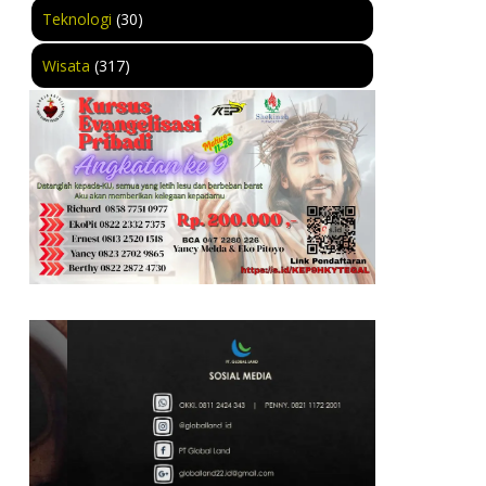
Teknologi
(30)
Wisata
(317)