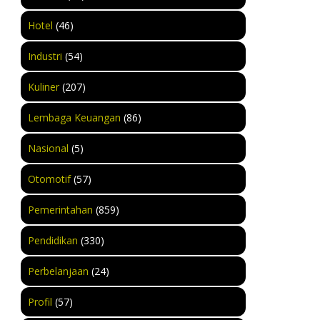
Hotel
(46)
Industri
(54)
Kuliner
(207)
Lembaga Keuangan
(86)
Nasional
(5)
Otomotif
(57)
Pemerintahan
(859)
Pendidikan
(330)
Perbelanjaan
(24)
Profil
(57)