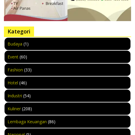
Kategori
Budaya
(1)
Event
(60)
Fashion
(33)
Hotel
(46)
Industri
(54)
Kuliner
(208)
Lembaga Keuangan
(86)
Nasional
(5)