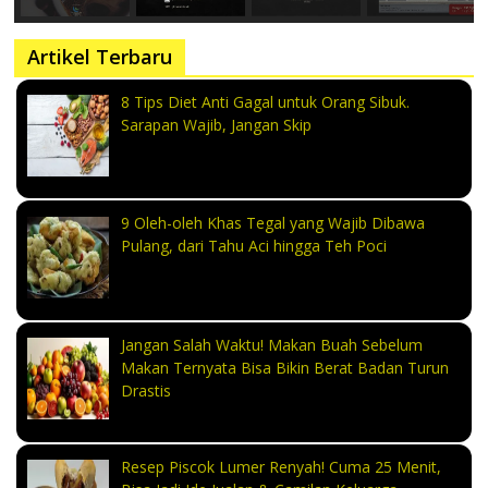
Artikel Terbaru
8 Tips Diet Anti Gagal untuk Orang Sibuk.
Sarapan Wajib, Jangan Skip
9 Oleh-oleh Khas Tegal yang Wajib Dibawa
Pulang, dari Tahu Aci hingga Teh Poci
Jangan Salah Waktu! Makan Buah Sebelum
Makan Ternyata Bisa Bikin Berat Badan Turun
Drastis
Resep Piscok Lumer Renyah! Cuma 25 Menit,