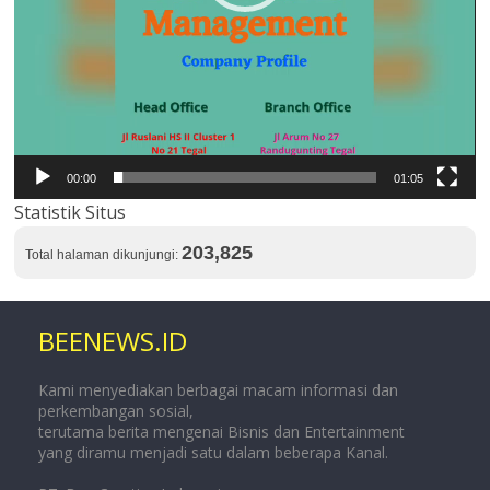
00:00
01:05
Statistik Situs
203,825
Total halaman dikunjungi:
BEENEWS.ID
Kami menyediakan berbagai macam informasi dan
perkembangan sosial,
terutama berita mengenai Bisnis dan Entertainment
yang diramu menjadi satu dalam beberapa Kanal.