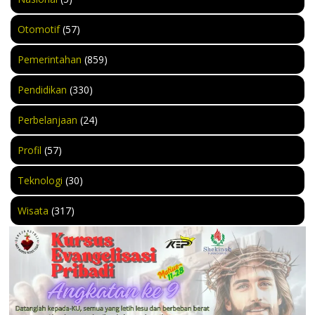
Otomotif
(57)
Pemerintahan
(859)
Pendidikan
(330)
Perbelanjaan
(24)
Profil
(57)
Teknologi
(30)
Wisata
(317)