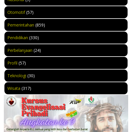
Otomotif
(57)
Pemerintahan
(859)
Pendidikan
(330)
Perbelanjaan
(24)
Profil
(57)
Teknologi
(30)
Wisata
(317)