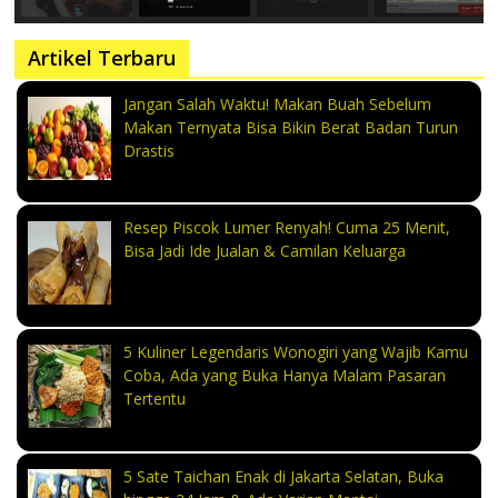
Artikel Terbaru
Jangan Salah Waktu! Makan Buah Sebelum
Makan Ternyata Bisa Bikin Berat Badan Turun
Drastis
Resep Piscok Lumer Renyah! Cuma 25 Menit,
Bisa Jadi Ide Jualan & Camilan Keluarga
5 Kuliner Legendaris Wonogiri yang Wajib Kamu
Coba, Ada yang Buka Hanya Malam Pasaran
Tertentu
5 Sate Taichan Enak di Jakarta Selatan, Buka