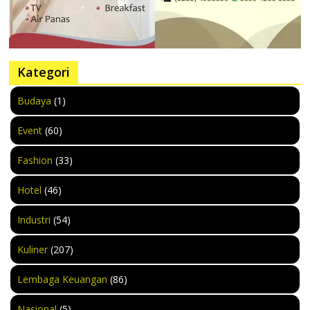
Kategori
Budaya
(1)
Event
(60)
Fashion
(33)
Hotel
(46)
Industri
(54)
Kuliner
(207)
Lembaga Keuangan
(86)
Nasional
(5)