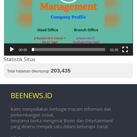
00:00
01:05
Statistik Situs
203,435
Total halaman dikunjungi:
BEENEWS.ID
Kami menyediakan berbagai macam informasi dan
perkembangan sosial,
terutama berita mengenai Bisnis dan Entertainment
yang diramu menjadi satu dalam beberapa Kanal.