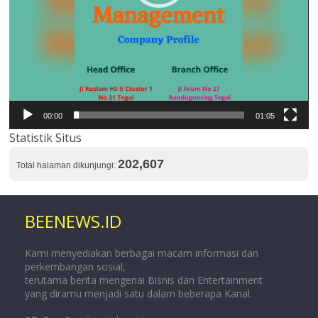
00:00
01:05
Statistik Situs
202,607
Total halaman dikunjungi:
BEENEWS.ID
Kami menyediakan berbagai macam informasi dan
perkembangan sosial,
terutama berita mengenai Bisnis dan Entertainment
yang diramu menjadi satu dalam beberapa Kanal.