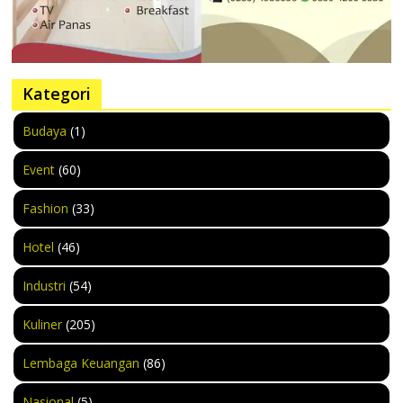
Kategori
Budaya
(1)
Event
(60)
Fashion
(33)
Hotel
(46)
Industri
(54)
Kuliner
(205)
Lembaga Keuangan
(86)
Nasional
(5)