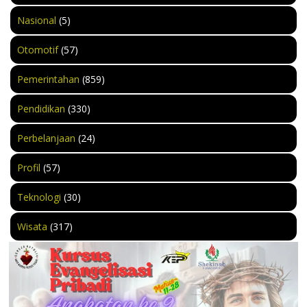
Nasional
(5)
Otomotif
(57)
Pemerintahan
(859)
Pendidikan
(330)
Perbelanjaan
(24)
Profil
(57)
Teknologi
(30)
Wisata
(317)