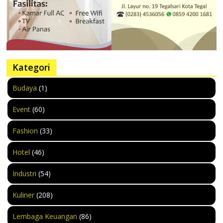
Kategori
Budaya
(1)
Event
(60)
Fashion
(33)
Hotel
(46)
Industri
(54)
Kuliner
(208)
Lembaga Keuangan
(86)