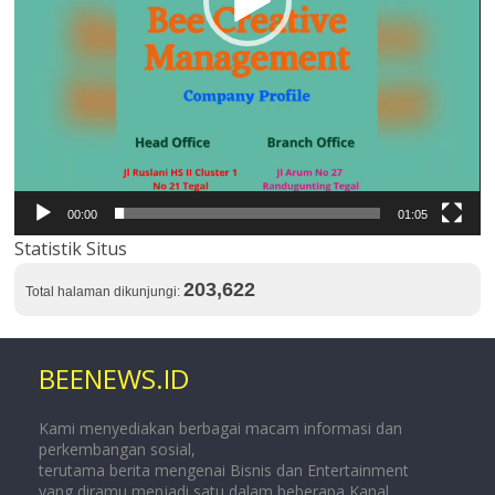
00:00
01:05
Statistik Situs
203,622
Total halaman dikunjungi:
BEENEWS.ID
Kami menyediakan berbagai macam informasi dan
perkembangan sosial,
terutama berita mengenai Bisnis dan Entertainment
yang diramu menjadi satu dalam beberapa Kanal.