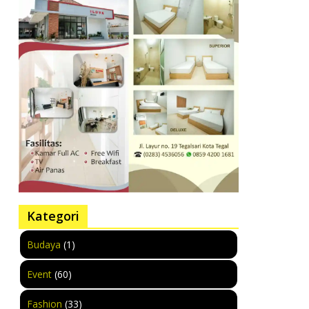
Kategori
Budaya
(1)
Event
(60)
Fashion
(33)