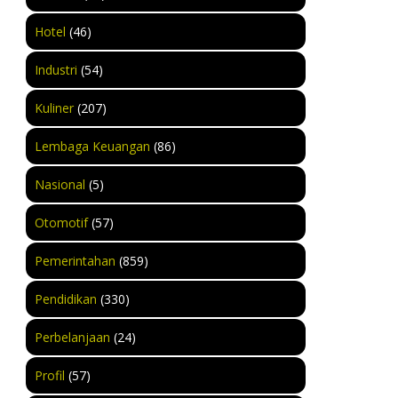
Hotel
(46)
Industri
(54)
Kuliner
(207)
Lembaga Keuangan
(86)
Nasional
(5)
Otomotif
(57)
Pemerintahan
(859)
Pendidikan
(330)
Perbelanjaan
(24)
Profil
(57)