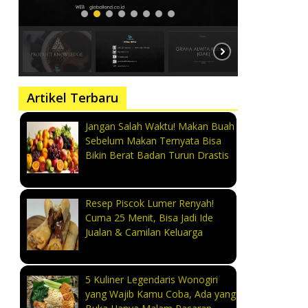
Artikel Terbaru
Jangan Salah Waktu! Makan Buah
Sebelum Makan Ternyata Bisa
Bikin Berat Badan Turun Drastis
Resep Piscok Lumer Renyah!
Cuma 25 Menit, Bisa Jadi Ide
Jualan & Camilan Keluarga
5 Kuliner Legendaris Wonogiri
yang Wajib Kamu Coba, Ada yang