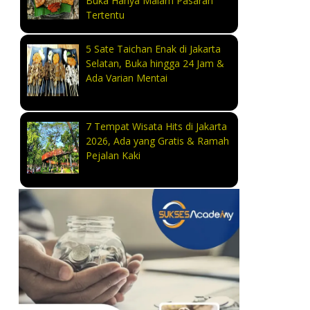
Buka Hanya Malam Pasaran
Tertentu
5 Sate Taichan Enak di Jakarta
Selatan, Buka hingga 24 Jam &
Ada Varian Mentai
7 Tempat Wisata Hits di Jakarta
2026, Ada yang Gratis & Ramah
Pejalan Kaki