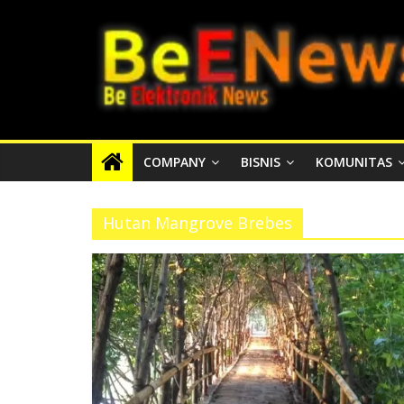
Skip
BEENEWS.ID
to
content
Media
Informasi
Lokal,
Nasional
COMPANY
BISNIS
KOMUNITAS
dan
Internasional
Hutan Mangrove Brebes