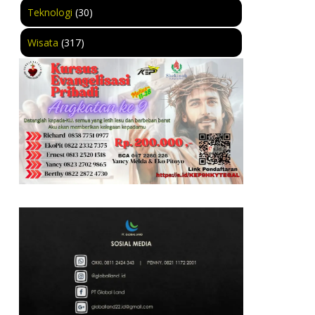
Teknologi
(30)
Wisata
(317)