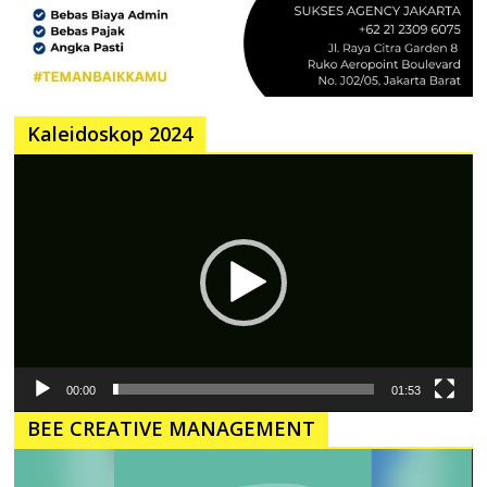
Kaleidoskop 2024
Pemutar
Video
00:00
01:53
BEE CREATIVE MANAGEMENT
Pemutar
Video