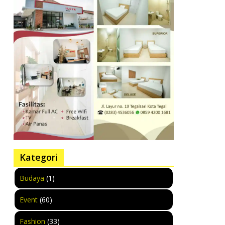
Kategori
Budaya
(1)
Event
(60)
Fashion
(33)