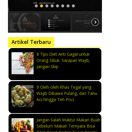
Artikel Terbaru
8 Tips Diet Anti Gagal untuk
Orang Sibuk. Sarapan Wajib,
Jangan Skip
9 Oleh-oleh Khas Tegal yang
Wajib Dibawa Pulang, dari Tahu
Aci hingga Teh Poci
Jangan Salah Waktu! Makan Buah
Sebelum Makan Ternyata Bisa