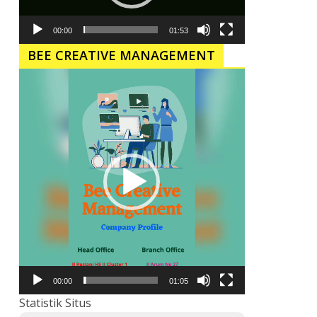
00:00
01:53
BEE CREATIVE MANAGEMENT
Pemutar
Video
00:00
01:05
Statistik Situs