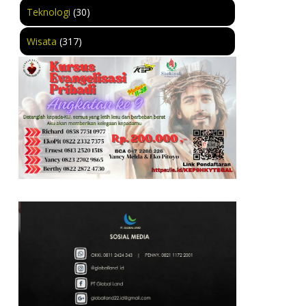
Teknologi
(30)
Wisata
(317)