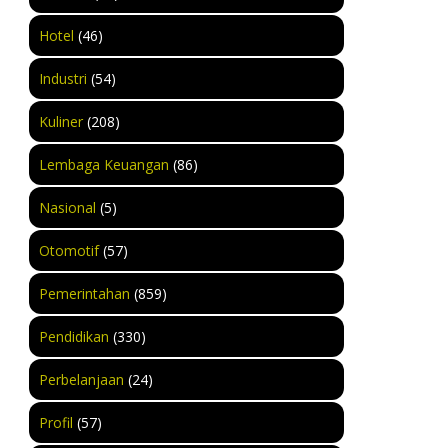
Hotel
(46)
Industri
(54)
Kuliner
(208)
Lembaga Keuangan
(86)
Nasional
(5)
Otomotif
(57)
Pemerintahan
(859)
Pendidikan
(330)
Perbelanjaan
(24)
Profil
(57)