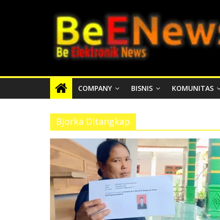
Skip
BEENEWS.ID
to
content
Media
Informasi
Lokal,
Nasional
COMPANY
BISNIS
KOMUNITAS
dan
Internasional
Bjorka Ditangkap