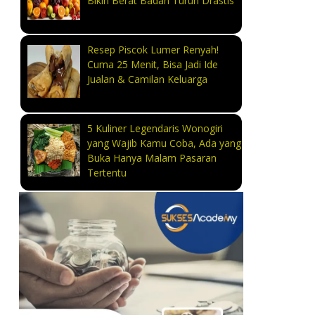
Bikin Berat Badan Turun Drastis
Resep Piscok Lumer Renyah!
Cuma 25 Menit, Bisa Jadi Ide
Jualan & Camilan Keluarga
5 Kuliner Legendaris Wonogiri
yang Wajib Kamu Coba, Ada yang
Buka Hanya Malam Pasaran
Tertentu