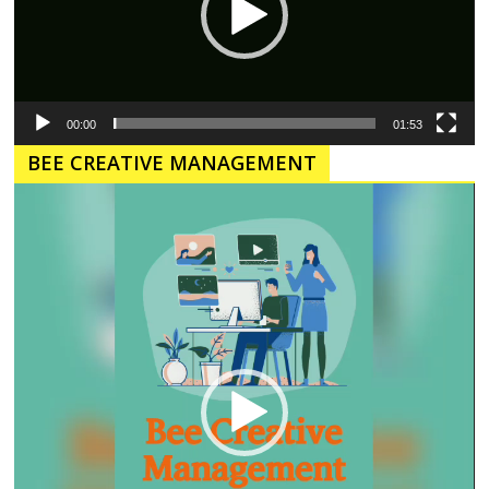
00:00
01:53
BEE CREATIVE MANAGEMENT
Pemutar
Video