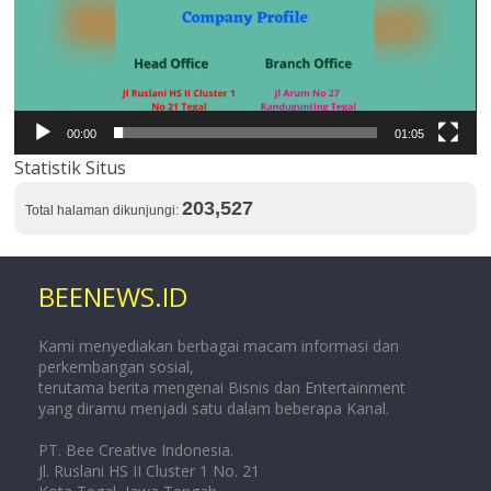
00:00
01:05
Statistik Situs
203,527
Total halaman dikunjungi:
BEENEWS.ID
Kami menyediakan berbagai macam informasi dan
perkembangan sosial,
terutama berita mengenai Bisnis dan Entertainment
yang diramu menjadi satu dalam beberapa Kanal.
PT. Bee Creative Indonesia.
Jl. Ruslani HS II Cluster 1 No. 21