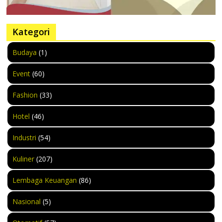
Kategori
Budaya
(1)
Event
(60)
Fashion
(33)
Hotel
(46)
Industri
(54)
Kuliner
(207)
Lembaga Keuangan
(86)
Nasional
(5)