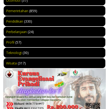
Otomotif
(57)
Pemerintahan
(859)
Pendidikan
(330)
Perbelanjaan
(24)
Profil
(57)
Teknologi
(30)
Wisata
(317)