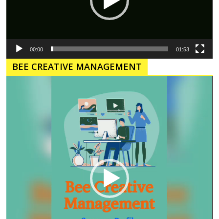
00:00
01:53
BEE CREATIVE MANAGEMENT
Pemutar
Video