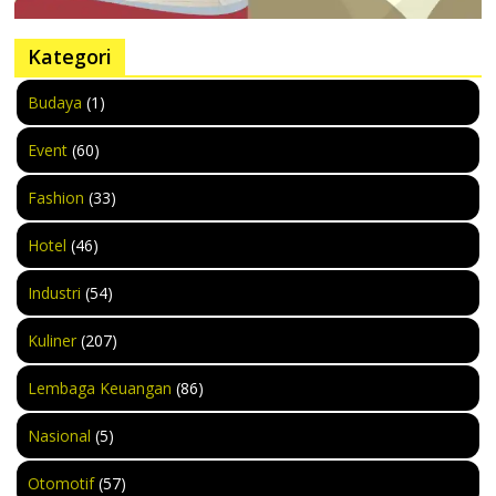
Kategori
Budaya
(1)
Event
(60)
Fashion
(33)
Hotel
(46)
Industri
(54)
Kuliner
(207)
Lembaga Keuangan
(86)
Nasional
(5)
Otomotif
(57)