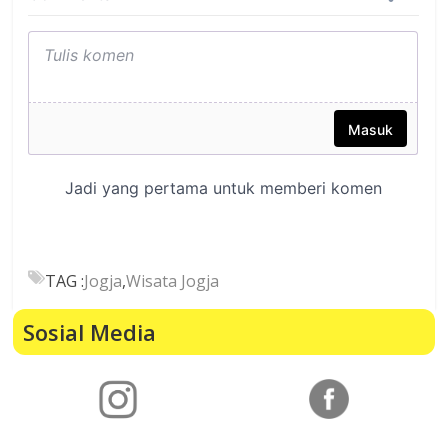
TAG :
Jogja
,
Wisata Jogja
Sosial Media