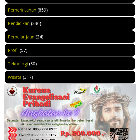
Pemerintahan
(859)
Pendidikan
(330)
Perbelanjaan
(24)
Profil
(57)
Teknologi
(30)
Wisata
(317)