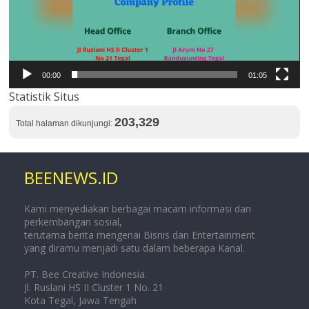
00:00
01:05
Statistik Situs
203,329
Total halaman dikunjungi:
BEENEWS.ID
Kami menyediakan berbagai macam informasi dan
perkembangan sosial,
terutama berita mengenai Bisnis dan Entertainment
yang diramu menjadi satu dalam beberapa Kanal.
PT. Bee Creative Indonesia.
Jl. Ruslani HS II Cluster 1 No. 21
Kota Tegal, Jawa Tengah