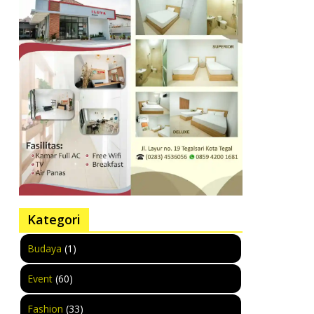
Kategori
Budaya
(1)
Event
(60)
Fashion
(33)