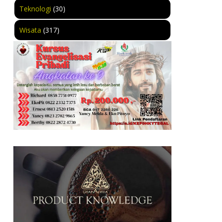
Teknologi
(30)
Wisata
(317)