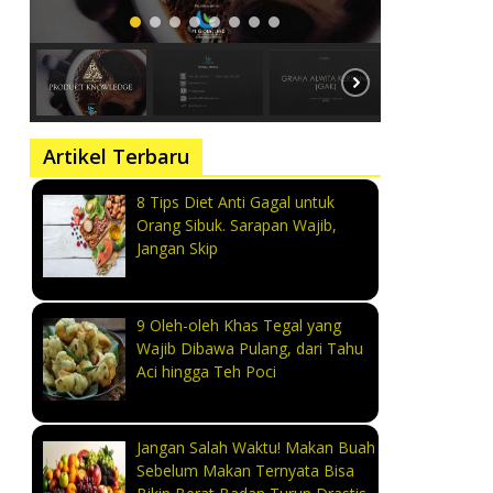
Artikel Terbaru
8 Tips Diet Anti Gagal untuk
Orang Sibuk. Sarapan Wajib,
Jangan Skip
9 Oleh-oleh Khas Tegal yang
Wajib Dibawa Pulang, dari Tahu
Aci hingga Teh Poci
Jangan Salah Waktu! Makan Buah
Sebelum Makan Ternyata Bisa