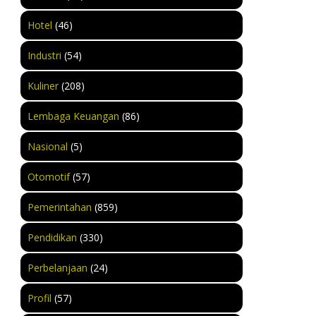
Hotel
(46)
Industri
(54)
Kuliner
(208)
Lembaga Keuangan
(86)
Nasional
(5)
Otomotif
(57)
Pemerintahan
(859)
Pendidikan
(330)
Perbelanjaan
(24)
Profil
(57)