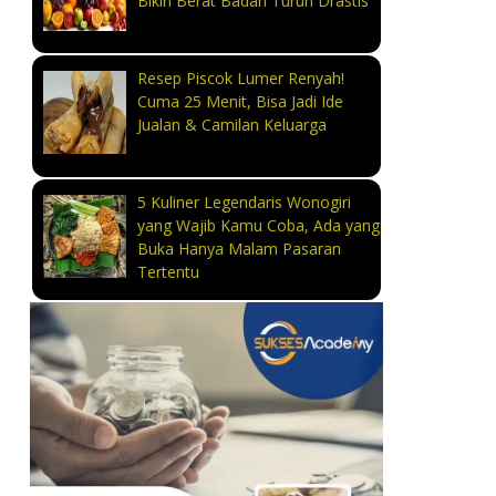
Bikin Berat Badan Turun Drastis
Resep Piscok Lumer Renyah!
Cuma 25 Menit, Bisa Jadi Ide
Jualan & Camilan Keluarga
5 Kuliner Legendaris Wonogiri
yang Wajib Kamu Coba, Ada yang
Buka Hanya Malam Pasaran
Tertentu