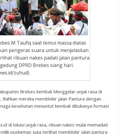
bes M Taufiq saat temui massa diatas
an pengeras suara untuk menjelaskan
lihat ribuan nakes padati jalan pantura
 gedung DPRD Brebes siang hari.
ws.id/zuhud)
abupaten Brebes kembali Menggelar unjuk rasa di
. Bahkan mereka memblokir jalan Pantura dengan
enaga kesehatan menuntut kembali dibukanya formasi
id di lokasi unjuk rasa, ribuan nakes mulai memadati
lik puskemas juga terlihat memblokir jalan pantura