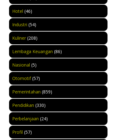
Hotel
(46)
Industri
(54)
Kuliner
(208)
Lembaga Keuangan
(86)
Nasional
(5)
Otomotif
(57)
Pemerintahan
(859)
Pendidikan
(330)
Perbelanjaan
(24)
Profil
(57)