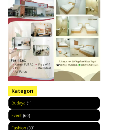
Kategori
Budaya
(1)
Event
(60)
Fashion
(33)