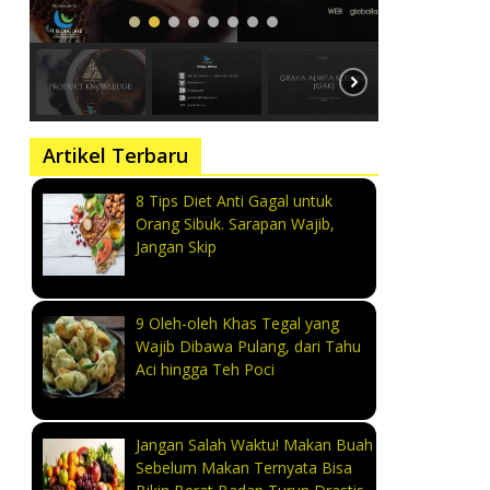
Artikel Terbaru
8 Tips Diet Anti Gagal untuk
Orang Sibuk. Sarapan Wajib,
Jangan Skip
9 Oleh-oleh Khas Tegal yang
Wajib Dibawa Pulang, dari Tahu
Aci hingga Teh Poci
Jangan Salah Waktu! Makan Buah
Sebelum Makan Ternyata Bisa