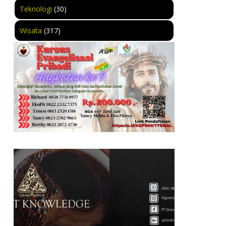
Teknologi
(30)
Wisata
(317)