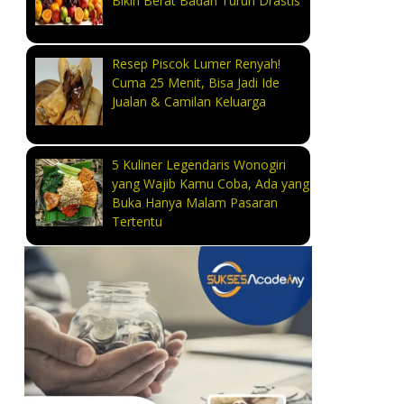
Bikin Berat Badan Turun Drastis
Resep Piscok Lumer Renyah!
Cuma 25 Menit, Bisa Jadi Ide
Jualan & Camilan Keluarga
5 Kuliner Legendaris Wonogiri
yang Wajib Kamu Coba, Ada yang
Buka Hanya Malam Pasaran
Tertentu