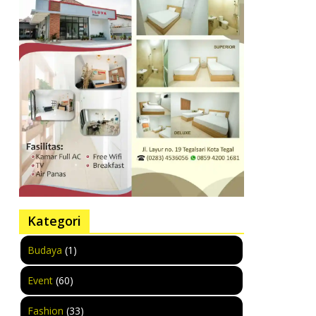
Kategori
Budaya
(1)
Event
(60)
Fashion
(33)