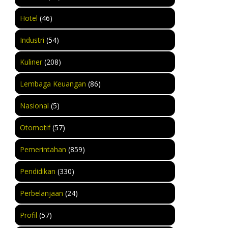
Hotel
(46)
Industri
(54)
Kuliner
(208)
Lembaga Keuangan
(86)
Nasional
(5)
Otomotif
(57)
Pemerintahan
(859)
Pendidikan
(330)
Perbelanjaan
(24)
Profil
(57)