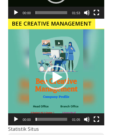
00:00
01:53
BEE CREATIVE MANAGEMENT
Pemutar
Video
00:00
01:05
Statistik Situs