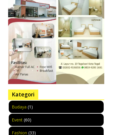
Kategori
Budaya
(1)
Event
(60)
Fashion
(33)