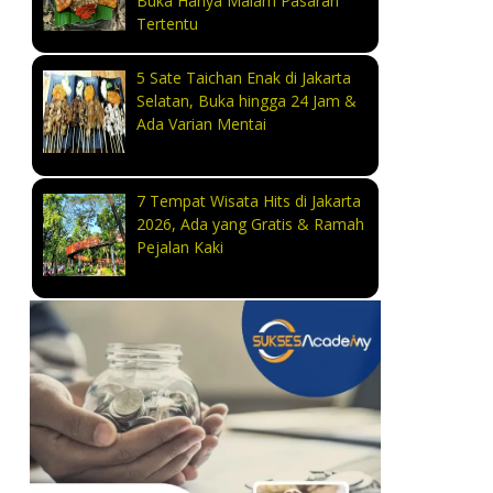
Buka Hanya Malam Pasaran
Tertentu
5 Sate Taichan Enak di Jakarta
Selatan, Buka hingga 24 Jam &
Ada Varian Mentai
7 Tempat Wisata Hits di Jakarta
2026, Ada yang Gratis & Ramah
Pejalan Kaki