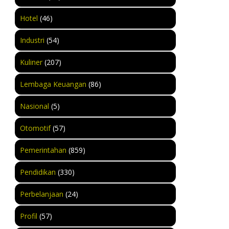
Hotel
(46)
Industri
(54)
Kuliner
(207)
Lembaga Keuangan
(86)
Nasional
(5)
Otomotif
(57)
Pemerintahan
(859)
Pendidikan
(330)
Perbelanjaan
(24)
Profil
(57)