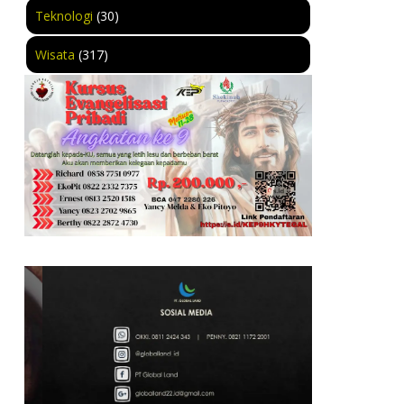
Teknologi
(30)
Wisata
(317)