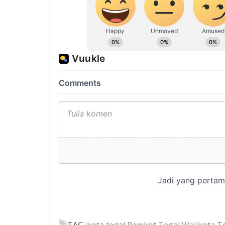
TAG :
kota tegal
,
Pemkot Tegal
,
Walikota T