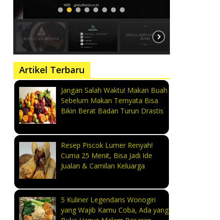
Artikel Terbaru
Jangan Salah Waktu! Makan Buah
Sebelum Makan Ternyata Bisa
Bikin Berat Badan Turun Drastis
Resep Piscok Lumer Renyah!
Cuma 25 Menit, Bisa Jadi Ide
Jualan & Camilan Keluarga
5 Kuliner Legendaris Wonogiri
yang Wajib Kamu Coba, Ada yang