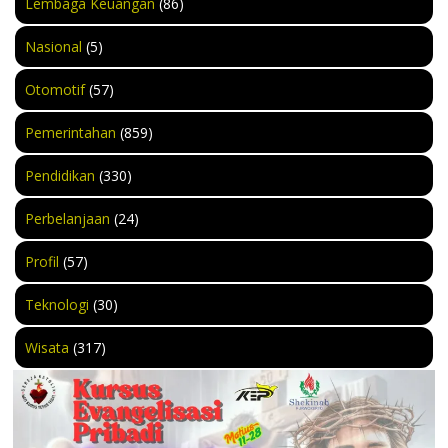
Lembaga Keuangan
(86)
Nasional
(5)
Otomotif
(57)
Pemerintahan
(859)
Pendidikan
(330)
Perbelanjaan
(24)
Profil
(57)
Teknologi
(30)
Wisata
(317)