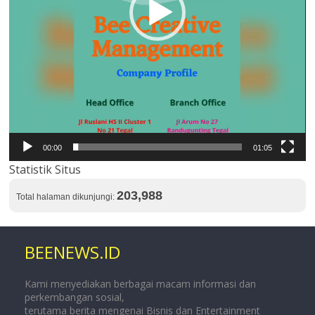
00:00
01:05
Statistik Situs
203,988
Total halaman dikunjungi:
BEENEWS.ID
Kami menyediakan berbagai macam informasi dan
perkembangan sosial,
terutama berita mengenai Bisnis dan Entertainment