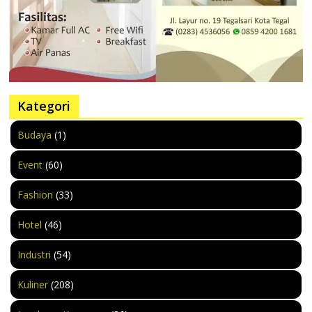
Kategori
Budaya
(1)
Event
(60)
Fashion
(33)
Hotel
(46)
Industri
(54)
Kuliner
(208)