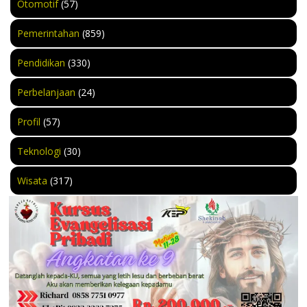
Otomotif
(57)
Pemerintahan
(859)
Pendidikan
(330)
Perbelanjaan
(24)
Profil
(57)
Teknologi
(30)
Wisata
(317)