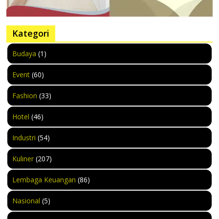
Kategori
Budaya
(1)
Event
(60)
Fashion
(33)
Hotel
(46)
Industri
(54)
Kuliner
(207)
Lembaga Keuangan
(86)
Nasional
(5)