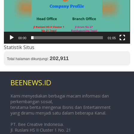
00:00
01:05
Statistik Situs
202,911
Total halaman dikunjungi:
BEENEWS.ID
Kami menyediakan berbagai macam informasi dan
perkembangan sosial,
terutama berita mengenai Bisnis dan Entertainment
yang diramu menjadi satu dalam beberapa Kanal.
PT. Bee Creative Indonesia.
Jl. Ruslani HS II Cluster 1 No. 21