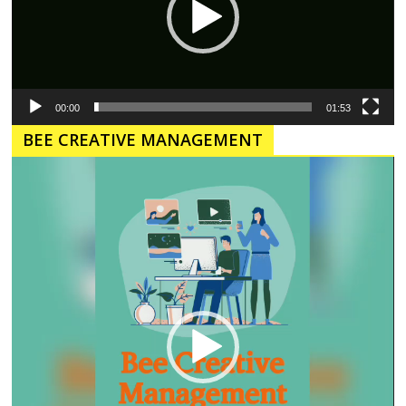
00:00
01:53
BEE CREATIVE MANAGEMENT
Pemutar
Video