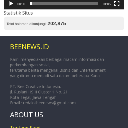
00:00
01:05
Statistik Situs
202,875
Total halaman dikunjungi:
BEENEWS.ID
Kami menyediakan berbagai macam informasi dan
perkembangan sosial,
terutama berita mengenai Bisnis dan Entertainment
yang diramu menjadi satu dalam beberapa Kanal.
PT. Bee Creative Indonesia.
Jl. Ruslani HS II Cluster 1 No. 21
Kota Tegal, Jawa Tengah
Email :
redaksibeenews@gmail.com
ABOUT US
Tentang Kami