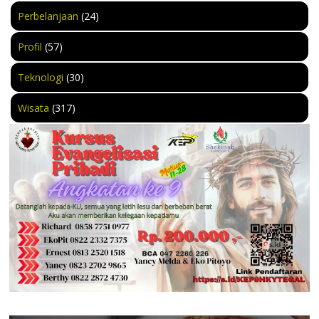
Perbelanjaan
(24)
Profil
(57)
Teknologi
(30)
Wisata
(317)