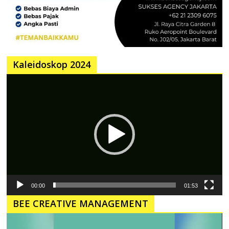
Kaleidoskop 2024
Pemutar
Video
00:00
01:53
BEE CREATIVE MANAGEMENT
Pemutar