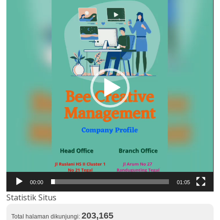
Video
00:00
01:05
Statistik Situs
203,165
Total halaman dikunjungi: