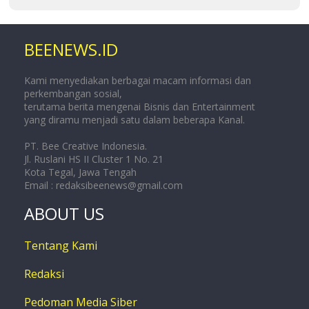
BEENEWS.ID
Kami menyediakan berbagai macam informasi dan
perkembangan sosial,
terutama berita mengenai Bisnis dan Entertainment
yang diramu menjadi satu dalam beberapa Kanal.
PT. Bee Creative Indonesia.
Jl. Ruslani HS II Cluster 1 No. 21
Kota Tegal, Jawa Tengah
Email :
redaksibeenews@gmail.com
ABOUT US
Tentang Kami
Redaksi
Pedoman Media Siber