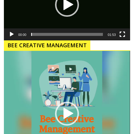
00:00
01:53
BEE CREATIVE MANAGEMENT
Pemutar
Video