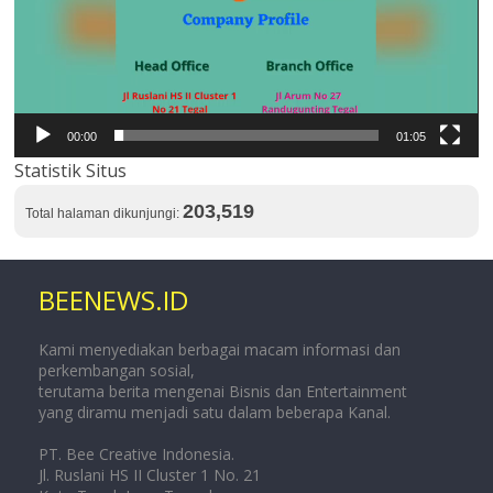
00:00
01:05
Statistik Situs
203,519
Total halaman dikunjungi:
BEENEWS.ID
Kami menyediakan berbagai macam informasi dan
perkembangan sosial,
terutama berita mengenai Bisnis dan Entertainment
yang diramu menjadi satu dalam beberapa Kanal.
PT. Bee Creative Indonesia.
Jl. Ruslani HS II Cluster 1 No. 21