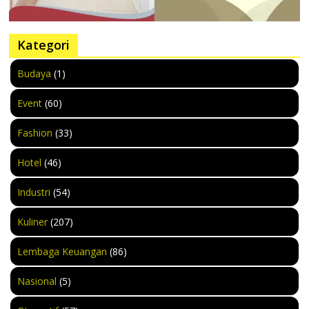
Kategori
Budaya
(1)
Event
(60)
Fashion
(33)
Hotel
(46)
Industri
(54)
Kuliner
(207)
Lembaga Keuangan
(86)
Nasional
(5)