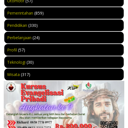
Otomotif
(57)
Pemerintahan
(859)
Pendidikan
(330)
Perbelanjaan
(24)
Profil
(57)
Teknologi
(30)
Wisata
(317)