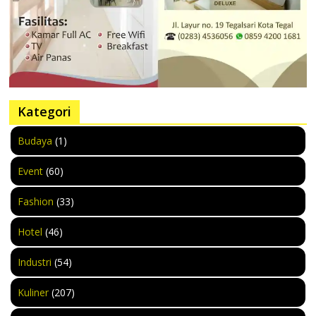
Kategori
Budaya
(1)
Event
(60)
Fashion
(33)
Hotel
(46)
Industri
(54)
Kuliner
(207)