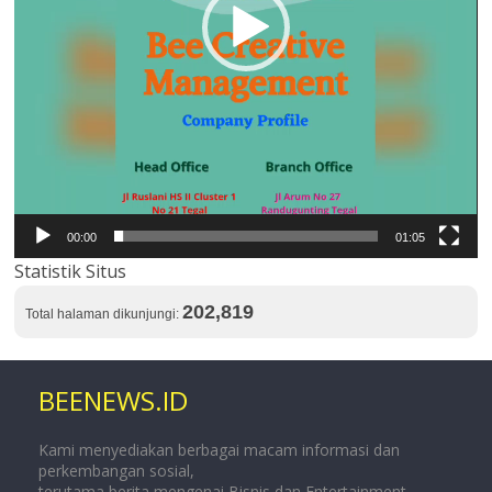
00:00
01:05
Statistik Situs
202,819
Total halaman dikunjungi:
BEENEWS.ID
Kami menyediakan berbagai macam informasi dan
perkembangan sosial,
terutama berita mengenai Bisnis dan Entertainment