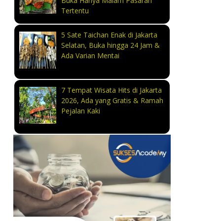
Buka Hanya Malam Pasaran
Tertentu
5 Sate Taichan Enak di Jakarta
Selatan, Buka hingga 24 Jam &
Ada Varian Mentai
7 Tempat Wisata Hits di Jakarta
2026, Ada yang Gratis & Ramah
Pejalan Kaki