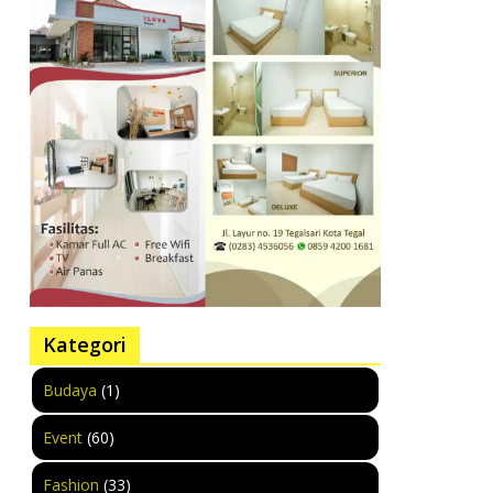
Kategori
Budaya
(1)
Event
(60)
Fashion
(33)