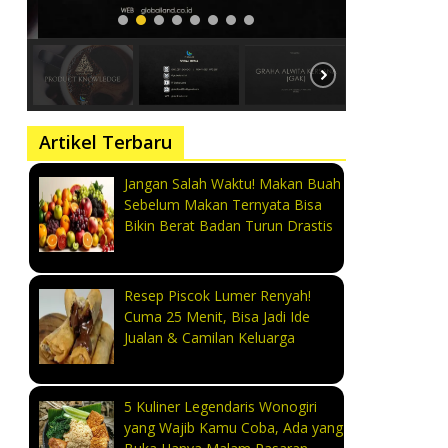
Artikel Terbaru
Jangan Salah Waktu! Makan Buah
Sebelum Makan Ternyata Bisa
Bikin Berat Badan Turun Drastis
Resep Piscok Lumer Renyah!
Cuma 25 Menit, Bisa Jadi Ide
Jualan & Camilan Keluarga
5 Kuliner Legendaris Wonogiri
yang Wajib Kamu Coba, Ada yang