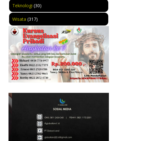
Teknologi
(30)
Wisata
(317)