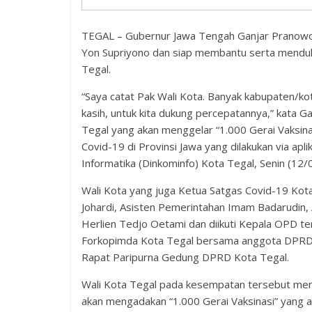
TEGAL – Gubernur Jawa Tengah Ganjar Pranowo
Yon Supriyono dan siap membantu serta menduku
Tegal.
“Saya catat Pak Wali Kota. Banyak kabupaten/ko
kasih, untuk kita dukung percepatannya,” kata
Tegal yang akan menggelar “1.000 Gerai Vaksina
Covid-19 di Provinsi Jawa yang dilakukan via a
Informatika (Dinkominfo) Kota Tegal, Senin (12/0
Wali Kota yang juga Ketua Satgas Covid-19 Kota
Johardi, Asisten Pemerintahan Imam Badarudin,
Herlien Tedjo Oetami dan diikuti Kepala OPD t
Forkopimda Kota Tegal bersama anggota DPRD 
Rapat Paripurna Gedung DPRD Kota Tegal.
Wali Kota Tegal pada kesempatan tersebut me
akan mengadakan “1.000 Gerai Vaksinasi” yang a