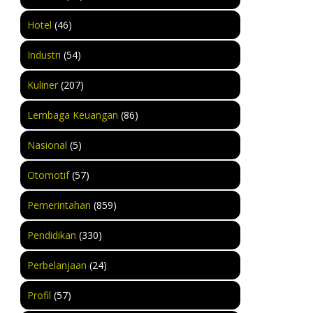
Hotel
(46)
Industri
(54)
Kuliner
(207)
Lembaga Keuangan
(86)
Nasional
(5)
Otomotif
(57)
Pemerintahan
(859)
Pendidikan
(330)
Perbelanjaan
(24)
Profil
(57)