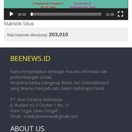
00:00
01:05
Statistik Situs
203,010
Total halaman dikunjungi:
BEENEWS.ID
Kami menyediakan berbagai macam informasi dan
perkembangan sosial,
terutama berita mengenai Bisnis dan Entertainment
yang diramu menjadi satu dalam beberapa Kanal.
PT. Bee Creative Indonesia.
Jl. Ruslani HS II Cluster 1 No. 21
Kota Tegal, Jawa Tengah
Email :
redaksibeenews@gmail.com
ABOUT US