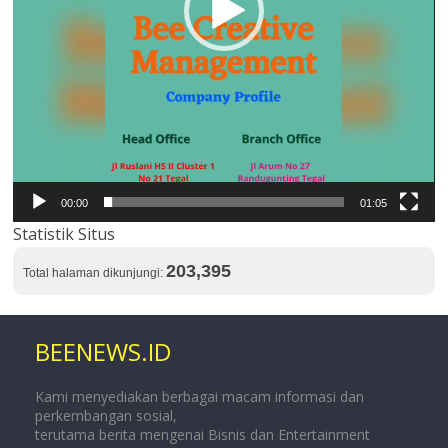
00:00
01:05
Statistik Situs
203,395
Total halaman dikunjungi:
BEENEWS.ID
Kami menyediakan berbagai macam informasi dan
perkembangan sosial,
terutama berita mengenai Bisnis dan Entertainment