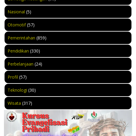
Nasional
(5)
Otomotif
(57)
Pemerintahan
(859)
Pendidikan
(330)
Perbelanjaan
(24)
Profil
(57)
Teknologi
(30)
Wisata
(317)