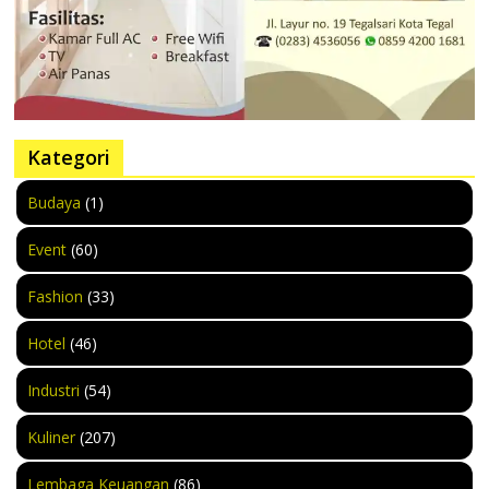
Kategori
Budaya
(1)
Event
(60)
Fashion
(33)
Hotel
(46)
Industri
(54)
Kuliner
(207)
Lembaga Keuangan
(86)