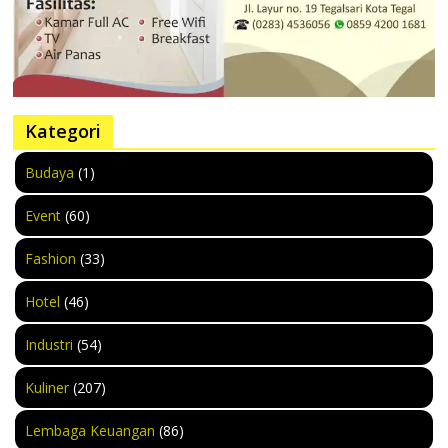
Kategori
Budaya
(1)
Event
(60)
Fashion
(33)
Hotel
(46)
Industri
(54)
Kuliner
(207)
Lembaga Keuangan
(86)