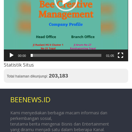
00:00
01:05
Statistik Situs
203,183
Total halaman dikunjungi:
BEENEWS.ID
Kami menyediakan berbagai macam informasi dan
perkembangan sosial,
terutama berita mengenai Bisnis dan Entertainment
yang diramu menjadi satu dalam beberapa Kanal.