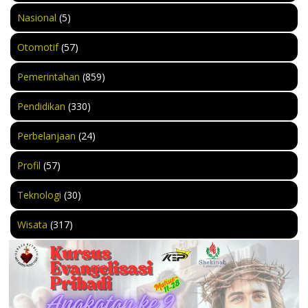
Nasional
(5)
Otomotif
(57)
Pemerintahan
(859)
Pendidikan
(330)
Perbelanjaan
(24)
Profil
(57)
Teknologi
(30)
Wisata
(317)