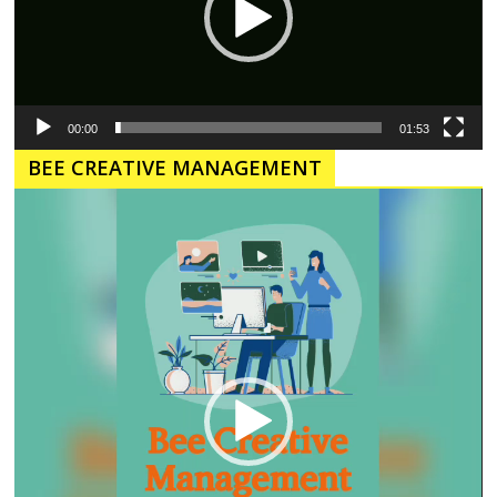
00:00
01:53
BEE CREATIVE MANAGEMENT
Pemutar
Video