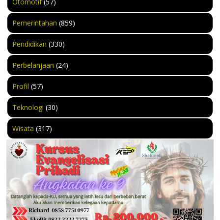
Otomotif
(57)
Pemerintahan
(859)
Pendidikan
(330)
Perbelanjaan
(24)
Profil
(57)
Teknologi
(30)
Wisata
(317)