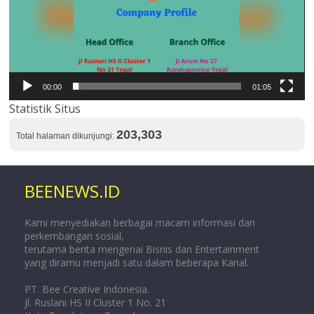
00:00
01:05
Statistik Situs
203,303
Total halaman dikunjungi:
BEENEWS.ID
Kami menyediakan berbagai macam informasi dan
perkembangan sosial,
terutama berita mengenai Bisnis dan Entertainment
yang diramu menjadi satu dalam beberapa Kanal.
PT. Bee Creative Indonesia.
Jl. Ruslani HS II Cluster 1 No. 21