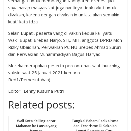
semangat untuk membangun Kabupaten Brebes. Jadi
saya harap masyarakat juga nantinya tidak takut untuk
divaksin, karena dengan divaksin imun kita akan semakin
kuat” kata Idza.
Selain Bupati, peserta yang di vaksin kedua kali yaitu
Wakil Bupati Brebes Narjo, SH,. MH, anggota DPRD Moh
Rizky Ubaidillah, Perwakilan PC NU Brebes Ahmad Sururi
dan Perwakilan Muhammadiyah Bagus Haryadi.
Mereka merupakan peserta percontohan saat launching
vaksin saat 25 Januari 2021 kemarin.
Red1/Pemerintahan)
Editor : Lenny Kusuma Putri
Related posts:
Wali Kota Keliling antar
Tangkal Paham Radikalisme
Makanan ke Lansia yang
dan Terorisme Di Sekolah
Isoman
Lewat Persatuan Guru