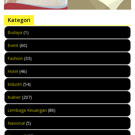
Kategori
Budaya
(1)
Event
(60)
Fashion
(33)
Hotel
(46)
Industri
(54)
Kuliner
(207)
Lembaga Keuangan
(86)
Nasional
(5)