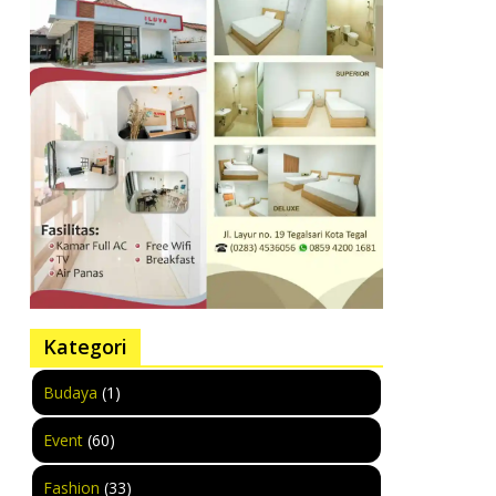
Kategori
Budaya
(1)
Event
(60)
Fashion
(33)