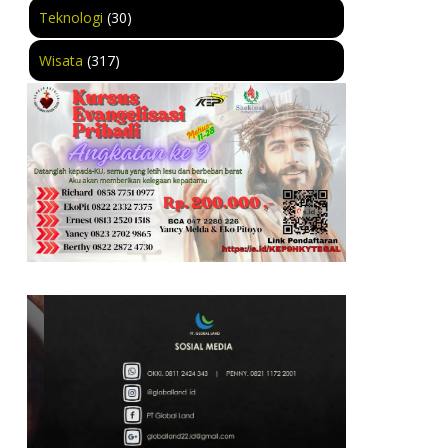
Teknologi
(30)
Wisata
(317)