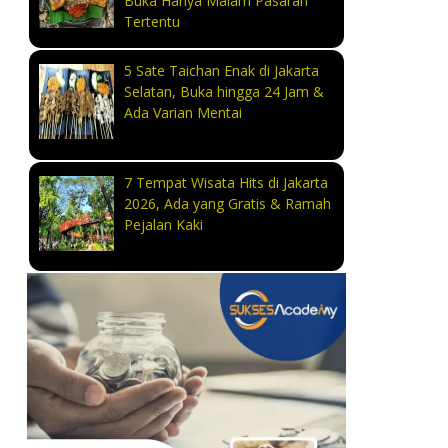
Buka Hanya Malam Pasaran
Tertentu
5 Sate Taichan Enak di Jakarta
Selatan, Buka hingga 24 Jam &
Ada Varian Mentai
7 Tempat Wisata Hits di Jakarta
2026, Ada yang Gratis & Ramah
Pejalan Kaki