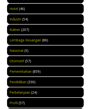
Hotel
(46)
Industri
(54)
Kuliner
(207)
Lembaga Keuangan
(86)
Nasional
(5)
Otomotif
(57)
Pemerintahan
(859)
Pendidikan
(330)
Perbelanjaan
(24)
Profil
(57)