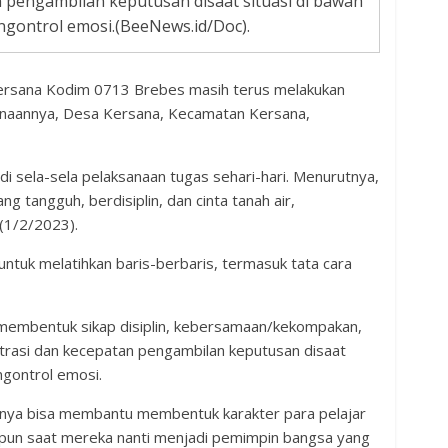
n pengambilan keputusan disaat situasi di bawah
ngontrol emosi.(BeeNews.id/Doc).
Kersana Kodim 0713 Brebes masih terus melakukan
inaannya, Desa Kersana, Kecamatan Kersana,
 di sela-sela pelaksanaan tugas sehari-hari. Menurutnya,
tangguh, berdisiplin, dan cinta tanah air,
 (1/2/2023).
k untuk melatihkan baris-berbaris, termasuk tata cara
k membentuk sikap disiplin, kebersamaan/kekompakan,
ntrasi dan kecepatan pengambilan keputusan disaat
ngontrol emosi.
annya bisa membantu membentuk karakter para pelajar
upun saat mereka nanti menjadi pemimpin bangsa yang