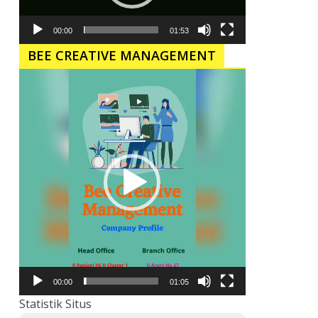
00:00
01:53
BEE CREATIVE MANAGEMENT
Pemutar
Video
00:00
01:05
Statistik Situs