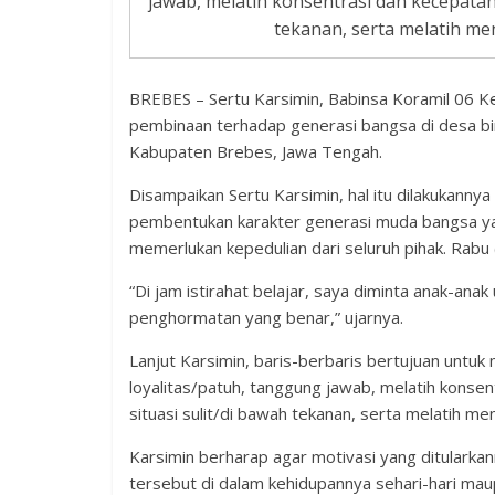
jawab, melatih konsentrasi dan kecepata
tekanan, serta melatih me
BREBES – Sertu Karsimin, Babinsa Koramil 06 
pembinaan terhadap generasi bangsa di desa b
Kabupaten Brebes, Jawa Tengah.
Disampaikan Sertu Karsimin, hal itu dilakukannya
pembentukan karakter generasi muda bangsa yang 
memerlukan kepedulian dari seluruh pihak. Rabu
“Di jam istirahat belajar, saya diminta anak-ana
penghormatan yang benar,” ujarnya.
Lanjut Karsimin, baris-berbaris bertujuan untu
loyalitas/patuh, tanggung jawab, melatih konse
situasi sulit/di bawah tekanan, serta melatih me
Karsimin berharap agar motivasi yang ditulark
tersebut di dalam kehidupannya sehari-hari ma