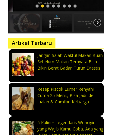
Artikel Terbaru
Jangan Salah Waktu! Makan Buah
Sebelum Makan Ternyata Bisa
Bikin Berat Badan Turun Drastis
Resep Piscok Lumer Renyah!
Cuma 25 Menit, Bisa Jadi Ide
Jualan & Camilan Keluarga
5 Kuliner Legendaris Wonogiri
yang Wajib Kamu Coba, Ada yang