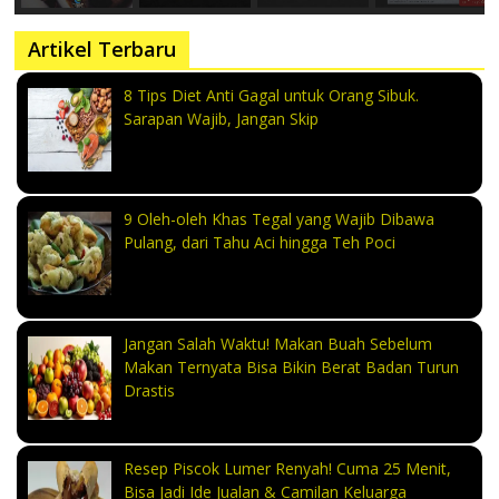
Artikel Terbaru
8 Tips Diet Anti Gagal untuk Orang Sibuk.
Sarapan Wajib, Jangan Skip
9 Oleh-oleh Khas Tegal yang Wajib Dibawa
Pulang, dari Tahu Aci hingga Teh Poci
Jangan Salah Waktu! Makan Buah Sebelum
Makan Ternyata Bisa Bikin Berat Badan Turun
Drastis
Resep Piscok Lumer Renyah! Cuma 25 Menit,
Bisa Jadi Ide Jualan & Camilan Keluarga