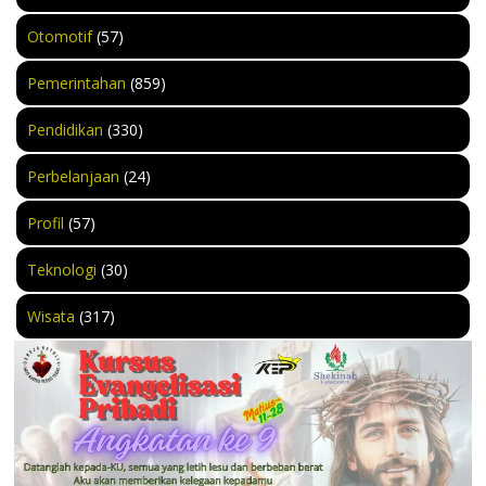
Otomotif
(57)
Pemerintahan
(859)
Pendidikan
(330)
Perbelanjaan
(24)
Profil
(57)
Teknologi
(30)
Wisata
(317)