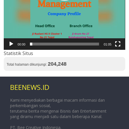
00:00
01:05
Statistik Situs
204,248
Total halaman dikunjungi:
BEENEWS.ID
Kami menyediakan berbagai macam informasi dan
perkembangan sosial,
terutama berita mengenai Bisnis dan Entertainment
yang diramu menjadi satu dalam beberapa Kanal.
PT. Bee Creative Indonesia.