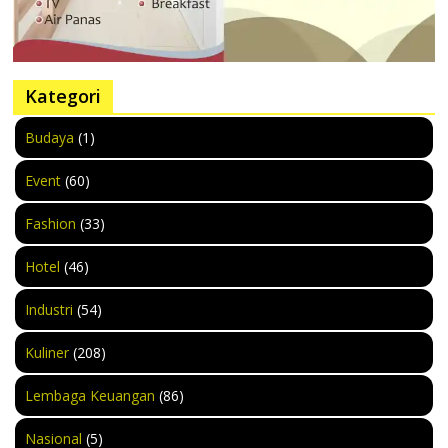
Kategori
Budaya
(1)
Event
(60)
Fashion
(33)
Hotel
(46)
Industri
(54)
Kuliner
(208)
Lembaga Keuangan
(86)
Nasional
(5)