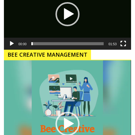
00:00
01:53
BEE CREATIVE MANAGEMENT
Pemutar
Video