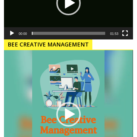
00:00
01:53
BEE CREATIVE MANAGEMENT
Pemutar
Video