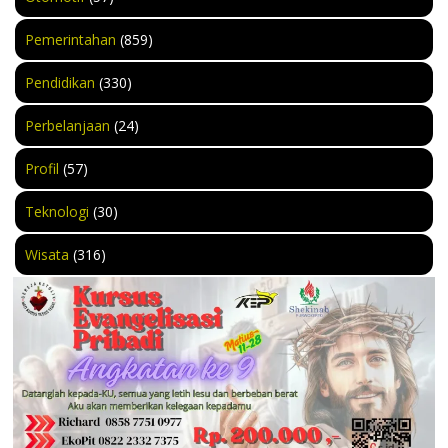
Pemerintahan
(859)
Pendidikan
(330)
Perbelanjaan
(24)
Profil
(57)
Teknologi
(30)
Wisata
(316)