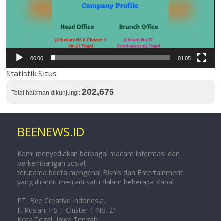
00:00
01:05
Statistik Situs
202,676
Total halaman dikunjungi:
BEENEWS.ID
Kami menyediakan berbagai macam informasi dan
perkembangan sosial,
terutama berita mengenai Bisnis dan Entertainment
yang diramu menjadi satu dalam beberapa Kanal.
PT. Bee Creative Indonesia.
Jl. Ruslani HS II Cluster 1 No. 21
Kota Tegal, Jawa Tengah