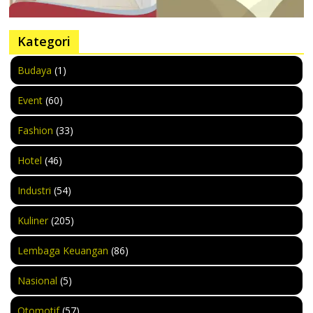
Kategori
Budaya
(1)
Event
(60)
Fashion
(33)
Hotel
(46)
Industri
(54)
Kuliner
(205)
Lembaga Keuangan
(86)
Nasional
(5)
Otomotif
(57)