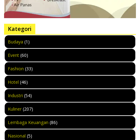
Kategori
Budaya
(1)
Event
(60)
Fashion
(33)
Hotel
(46)
Industri
(54)
Kuliner
(207)
Lembaga Keuangan
(86)
Nasional
(5)