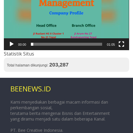
00:00
01:05
Statistik Situs
203,287
Total halaman dikunjungi:
BEENEWS.ID
Kami menyediakan berbagai macam informasi dan
perkembangan sosial,
terutama berita mengenai Bisnis dan Entertainment
yang diramu menjadi satu dalam beberapa Kanal.
PT. Bee Creative Indonesia.