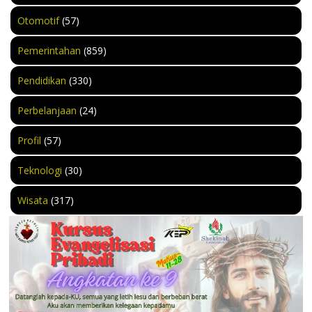
Otomotif
(57)
Pemerintahan
(859)
Pendidikan
(330)
Perbelanjaan
(24)
Profil
(57)
Teknologi
(30)
Wisata
(317)