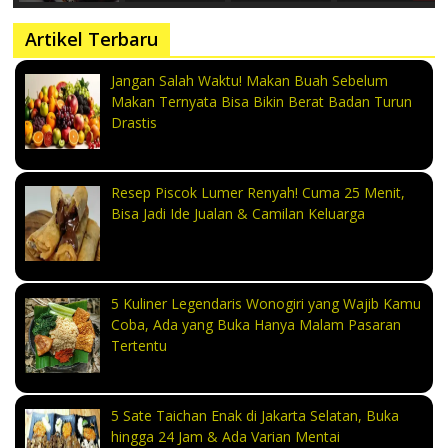
Artikel Terbaru
Jangan Salah Waktu! Makan Buah Sebelum
Makan Ternyata Bisa Bikin Berat Badan Turun
Drastis
Resep Piscok Lumer Renyah! Cuma 25 Menit,
Bisa Jadi Ide Jualan & Camilan Keluarga
5 Kuliner Legendaris Wonogiri yang Wajib Kamu
Coba, Ada yang Buka Hanya Malam Pasaran
Tertentu
5 Sate Taichan Enak di Jakarta Selatan, Buka
hingga 24 Jam & Ada Varian Mentai