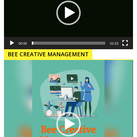
00:00
01:53
BEE CREATIVE MANAGEMENT
Pemutar
Video