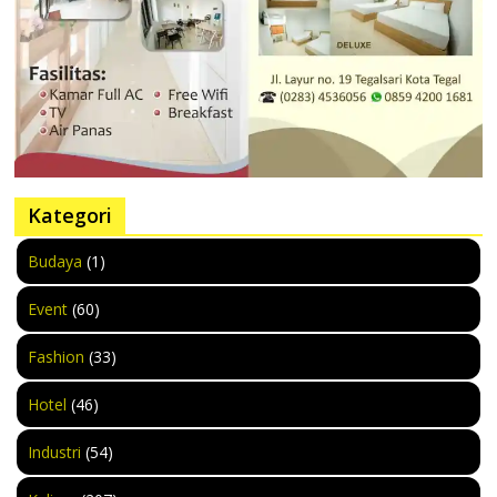
Kategori
Budaya
(1)
Event
(60)
Fashion
(33)
Hotel
(46)
Industri
(54)