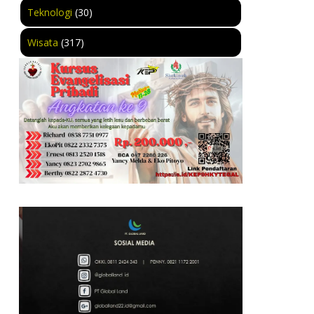
Teknologi
(30)
Wisata
(317)