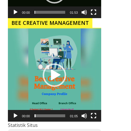
00:00
01:53
BEE CREATIVE MANAGEMENT
Pemutar
Video
00:00
01:05
Statistik Situs