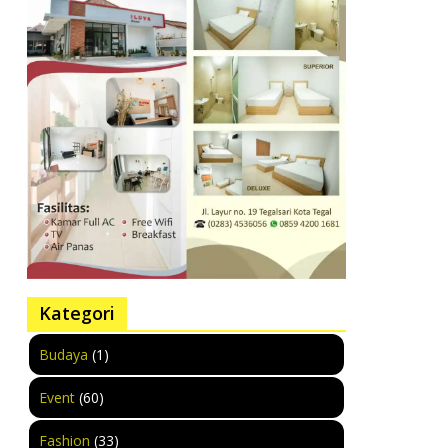
Kategori
Budaya
(1)
Event
(60)
Fashion
(33)