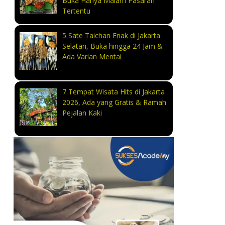
Buka Hanya Malam Pasaran
Tertentu
5 Sate Taichan Enak di Jakarta
Selatan, Buka hingga 24 Jam &
Ada Varian Mentai
7 Tempat Wisata Hits di Jakarta
2026, Ada yang Gratis & Ramah
Pejalan Kaki