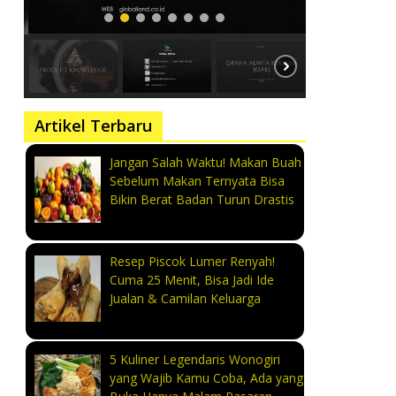
Artikel Terbaru
Jangan Salah Waktu! Makan Buah
Sebelum Makan Ternyata Bisa
Bikin Berat Badan Turun Drastis
Resep Piscok Lumer Renyah!
Cuma 25 Menit, Bisa Jadi Ide
Jualan & Camilan Keluarga
5 Kuliner Legendaris Wonogiri
yang Wajib Kamu Coba, Ada yang