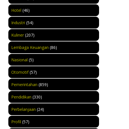
Hotel
(46)
Industri
(54)
Kuliner
(207)
Lembaga Keuangan
(86)
Nasional
(5)
Otomotif
(57)
Pemerintahan
(859)
Pendidikan
(330)
Perbelanjaan
(24)
Profil
(57)