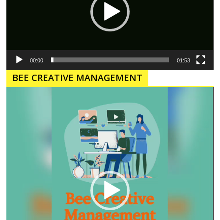
00:00
01:53
BEE CREATIVE MANAGEMENT
Pemutar
Video