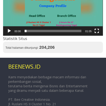
00:00
01:05
Statistik Situs
204,206
Total halaman dikunjungi:
BEENEWS.ID
Kami menyediakan berbagai macam informasi dan
perkembangan sosial,
terutama berita mengenai Bisnis dan Entertainment
yang diramu menjadi satu dalam beberapa Kanal.
PT. Bee Creative Indonesia.
Jl. Ruslani HS II Cluster 1 No. 21