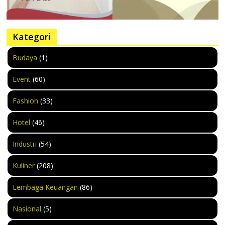
Kategori
Budaya
(1)
Event
(60)
Fashion
(33)
Hotel
(46)
Industri
(54)
Kuliner
(208)
Lembaga Keuangan
(86)
Nasional
(5)