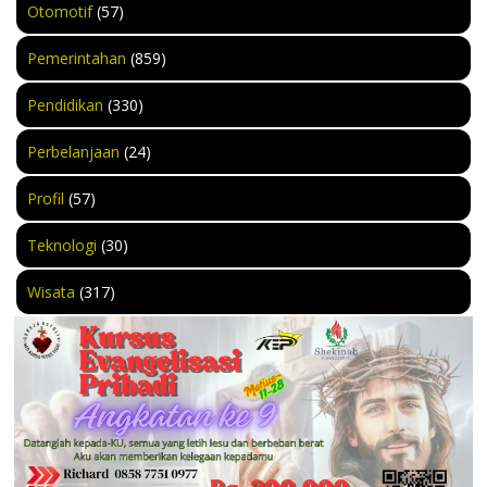
Otomotif
(57)
Pemerintahan
(859)
Pendidikan
(330)
Perbelanjaan
(24)
Profil
(57)
Teknologi
(30)
Wisata
(317)