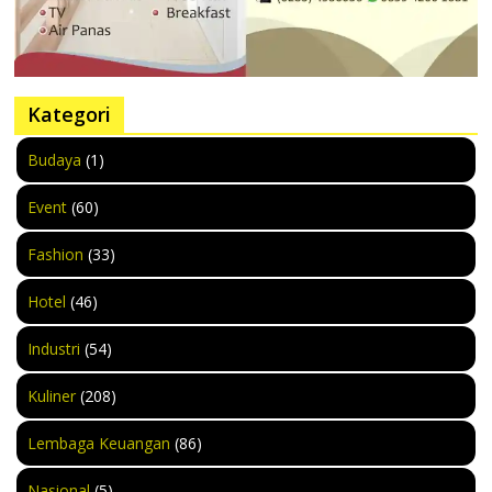
Kategori
Budaya
(1)
Event
(60)
Fashion
(33)
Hotel
(46)
Industri
(54)
Kuliner
(208)
Lembaga Keuangan
(86)
Nasional
(5)