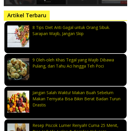
Artikel Terbaru
8 Tips Diet Anti Gagal untuk Orang Sibuk.
Sarapan Wajib, Jangan Skip
9 Oleh-oleh Khas Tegal yang Wajib Dibawa
Pulang, dari Tahu Aci hingga Teh Poci
Jangan Salah Waktu! Makan Buah Sebelum
Makan Ternyata Bisa Bikin Berat Badan Turun
Drastis
Resep Piscok Lumer Renyah! Cuma 25 Menit,