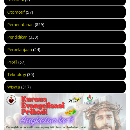
Otomotif
(57)
Pemerintahan
(859)
Pendidikan
(330)
Perbelanjaan
(24)
Profil
(57)
Teknologi
(30)
Wisata
(317)