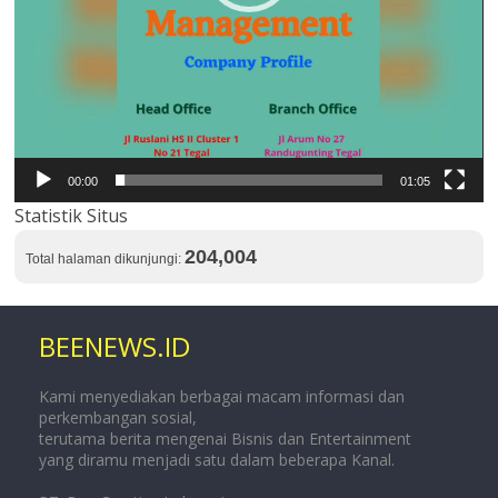
00:00
01:05
Statistik Situs
204,004
Total halaman dikunjungi:
BEENEWS.ID
Kami menyediakan berbagai macam informasi dan
perkembangan sosial,
terutama berita mengenai Bisnis dan Entertainment
yang diramu menjadi satu dalam beberapa Kanal.