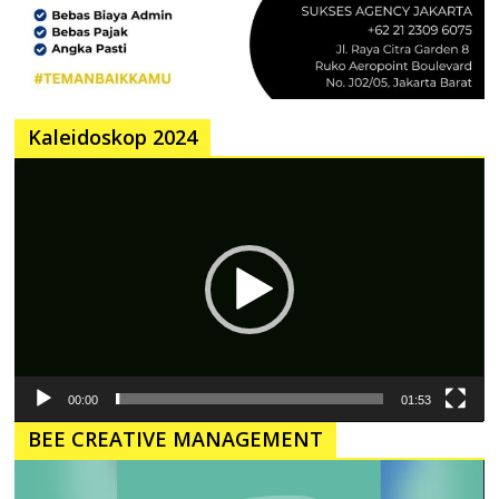
Kaleidoskop 2024
Pemutar
Video
00:00
01:53
BEE CREATIVE MANAGEMENT
Pemutar
Video