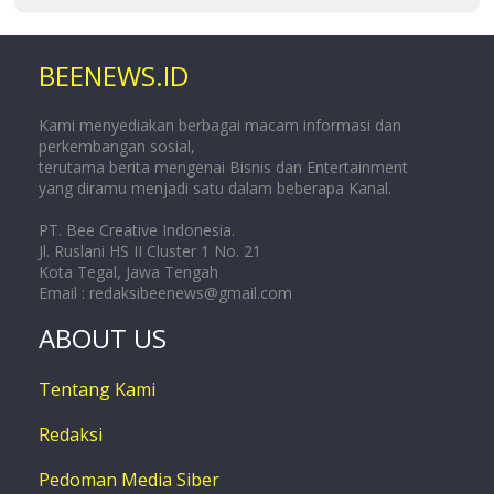
BEENEWS.ID
Kami menyediakan berbagai macam informasi dan
perkembangan sosial,
terutama berita mengenai Bisnis dan Entertainment
yang diramu menjadi satu dalam beberapa Kanal.
PT. Bee Creative Indonesia.
Jl. Ruslani HS II Cluster 1 No. 21
Kota Tegal, Jawa Tengah
Email :
redaksibeenews@gmail.com
ABOUT US
Tentang Kami
Redaksi
Pedoman Media Siber