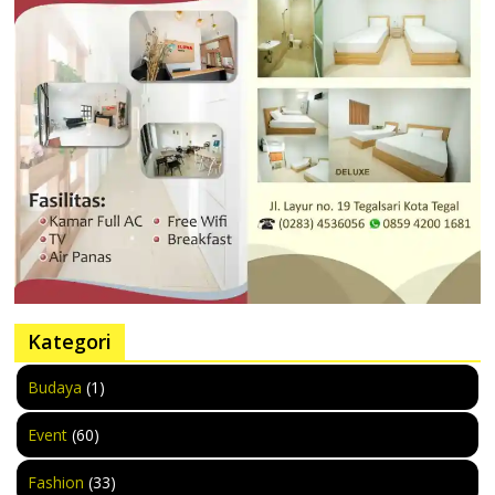
Kategori
Budaya
(1)
Event
(60)
Fashion
(33)