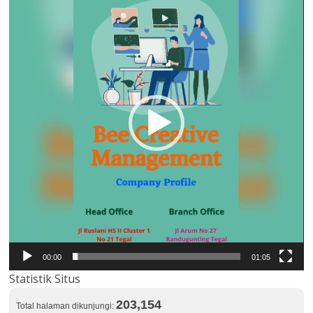
00:00
01:05
Statistik Situs
203,154
Total halaman dikunjungi: