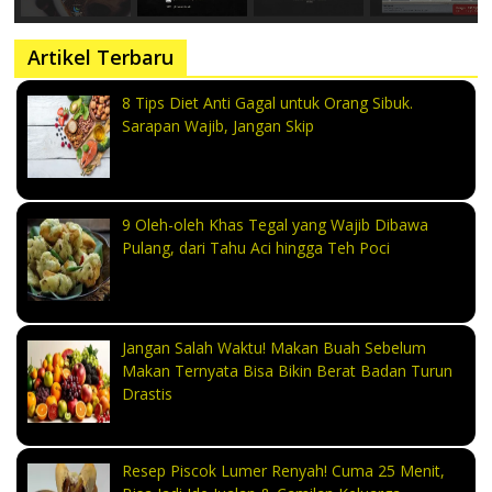
Artikel Terbaru
8 Tips Diet Anti Gagal untuk Orang Sibuk.
Sarapan Wajib, Jangan Skip
9 Oleh-oleh Khas Tegal yang Wajib Dibawa
Pulang, dari Tahu Aci hingga Teh Poci
Jangan Salah Waktu! Makan Buah Sebelum
Makan Ternyata Bisa Bikin Berat Badan Turun
Drastis
Resep Piscok Lumer Renyah! Cuma 25 Menit,