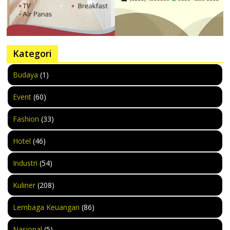
Kategori
Budaya
(1)
Event
(60)
Fashion
(33)
Hotel
(46)
Industri
(54)
Kuliner
(208)
Lembaga Keuangan
(86)
Nasional
(5)