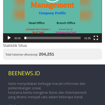
00:00
01:05
Statistik Situs
204,251
Total halaman dikunjungi:
BEENEWS.ID
Kami menyediakan berbagai macam informasi dan
perkembangan sosial,
terutama berita mengenai Bisnis dan Entertainment
yang diramu menjadi satu dalam beberapa Kanal.