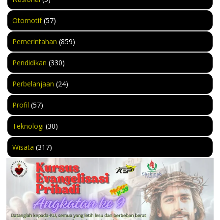
Otomotif
(57)
Pemerintahan
(859)
Pendidikan
(330)
Perbelanjaan
(24)
Profil
(57)
Teknologi
(30)
Wisata
(317)