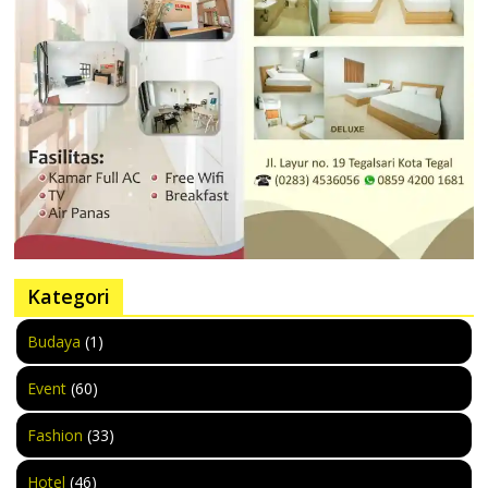
Kategori
Budaya
(1)
Event
(60)
Fashion
(33)
Hotel
(46)