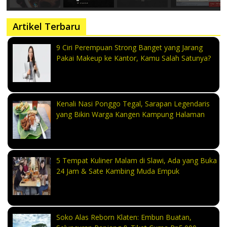
Artikel Terbaru
9 Ciri Perempuan Strong Banget yang Jarang
Pakai Makeup ke Kantor, Kamu Salah Satunya?
Kenali Nasi Ponggo Tegal, Sarapan Legendaris
yang Bikin Warga Kangen Kampung Halaman
5 Tempat Kuliner Malam di Slawi, Ada yang Buka
24 Jam & Sate Kambing Muda Empuk
Soko Alas Reborn Klaten: Embun Buatan,