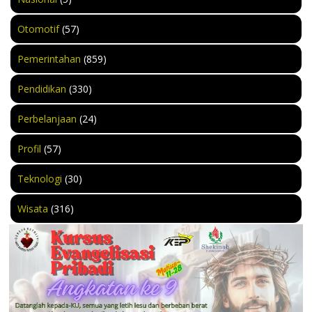
Otomotif
(57)
Pemerintahan
(859)
Pendidikan
(330)
Perbelanjaan
(24)
Profil
(57)
Teknologi
(30)
Wisata
(316)