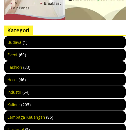
Kategori
Budaya
(1)
Event
(60)
Fashion
(33)
Hotel
(46)
Industri
(54)
Kuliner
(205)
Lembaga Keuangan
(86)
Nasional
(5)