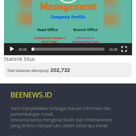
00:00
01:05
Statistik Situs
202,732
Total halaman dikunjungi:
BEENEWS.ID
Kami menyediakan berbagai macam informasi dan
perkembangan sosial,
terutama berita mengenai Bisnis dan Entertainment
yang diramu menjadi satu dalam beberapa Kanal.