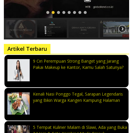
Artikel Terbaru
9 Ciri Perempuan Strong Banget yang Jarang
Pakai Makeup ke Kantor, Kamu Salah Satunya?
Kenali Nasi Ponggo Tegal, Sarapan Legendaris
yang Bikin Warga Kangen Kampung Halaman
5 Tempat Kuliner Malam di Slawi, Ada yang Buka