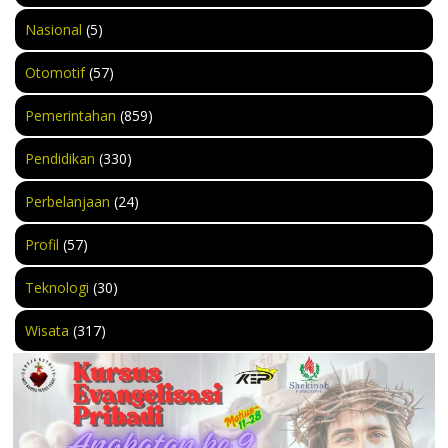
Nasional
(5)
Otomotif
(57)
Pemerintahan
(859)
Pendidikan
(330)
Perbelanjaan
(24)
Profil
(57)
Teknologi
(30)
Wisata
(317)