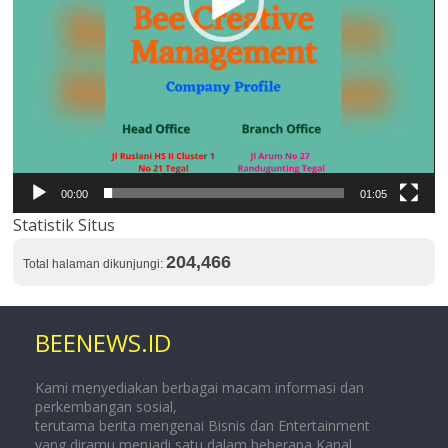
00:00
01:05
Statistik Situs
204,466
Total halaman dikunjungi:
BEENEWS.ID
Kami menyediakan berbagai macam informasi dan
perkembangan sosial,
terutama berita mengenai Bisnis dan Entertainment
yang diramu menjadi satu dalam beberapa Kanal.