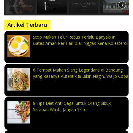
Artikel Terbaru
Stop Makan Telur Rebus Terlalu Banyak! Ini
Batas Aman Per Hari Biar Nggak Kena Kolesterol
6 Tempat Makan Siang Legendaris di Bandung
yang Rasanya Autentik & Bikin Nagih, Wajib Coba
8 Tips Diet Anti Gagal untuk Orang Sibuk.
Sarapan Wajib, Jangan Skip