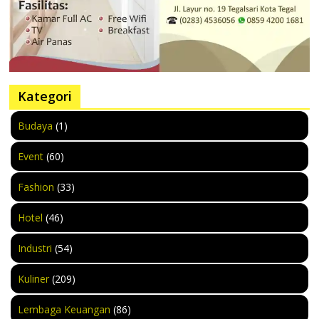
Kategori
Budaya
(1)
Event
(60)
Fashion
(33)
Hotel
(46)
Industri
(54)
Kuliner
(209)
Lembaga Keuangan
(86)