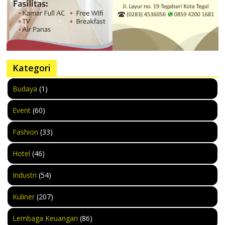
Kategori
Budaya
(1)
Event
(60)
Fashion
(33)
Hotel
(46)
Industri
(54)
Kuliner
(207)
Lembaga Keuangan
(86)