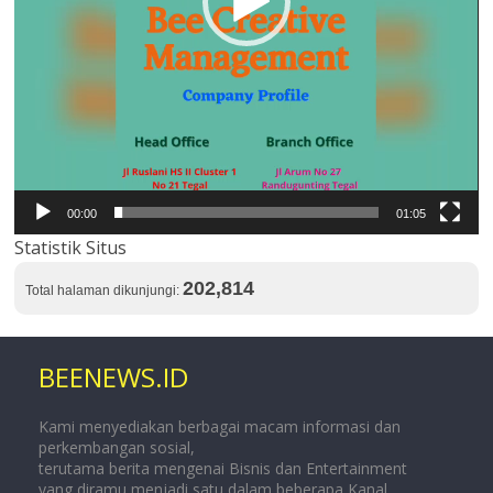
00:00
01:05
Statistik Situs
202,814
Total halaman dikunjungi:
BEENEWS.ID
Kami menyediakan berbagai macam informasi dan
perkembangan sosial,
terutama berita mengenai Bisnis dan Entertainment
yang diramu menjadi satu dalam beberapa Kanal.