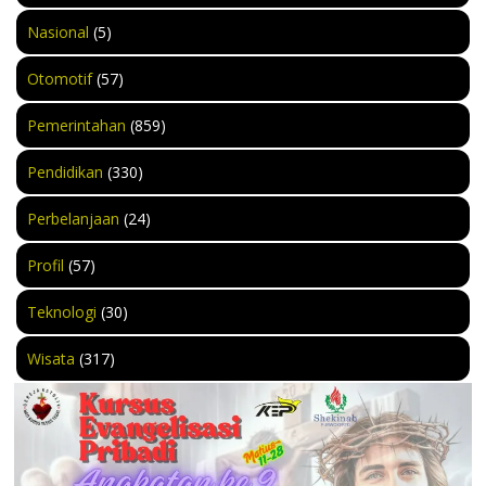
Nasional
(5)
Otomotif
(57)
Pemerintahan
(859)
Pendidikan
(330)
Perbelanjaan
(24)
Profil
(57)
Teknologi
(30)
Wisata
(317)