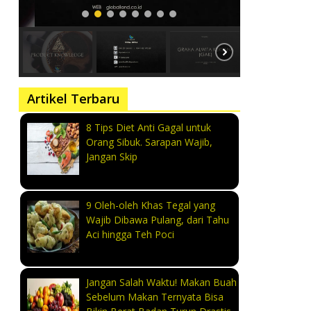
Artikel Terbaru
8 Tips Diet Anti Gagal untuk
Orang Sibuk. Sarapan Wajib,
Jangan Skip
9 Oleh-oleh Khas Tegal yang
Wajib Dibawa Pulang, dari Tahu
Aci hingga Teh Poci
Jangan Salah Waktu! Makan Buah
Sebelum Makan Ternyata Bisa