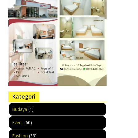
Kategori
Budaya
(1)
Event
(60)
Fashion
(33)