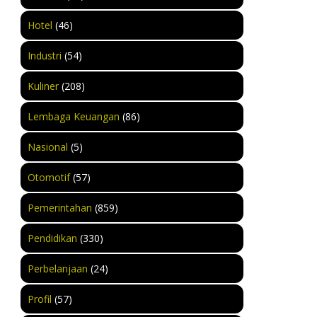
Hotel
(46)
Industri
(54)
Kuliner
(208)
Lembaga Keuangan
(86)
Nasional
(5)
Otomotif
(57)
Pemerintahan
(859)
Pendidikan
(330)
Perbelanjaan
(24)
Profil
(57)