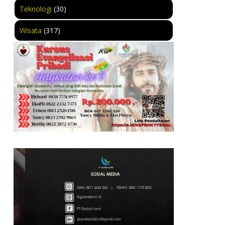
Teknologi
(30)
Wisata
(317)