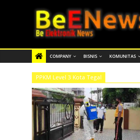
Skip
BEENEWS.ID
to
content
Media
Informasi
Lokal,
Nasional
COMPANY
BISNIS
KOMUNITAS
dan
Internasional
PPKM Level 3 Kota Tegal