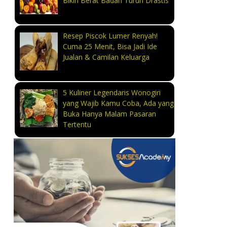
Bikin Berat Badan Turun Drastis
Resep Piscok Lumer Renyah!
Cuma 25 Menit, Bisa Jadi Ide
Jualan & Camilan Keluarga
5 Kuliner Legendaris Wonogiri
yang Wajib Kamu Coba, Ada yang
Buka Hanya Malam Pasaran
Tertentu